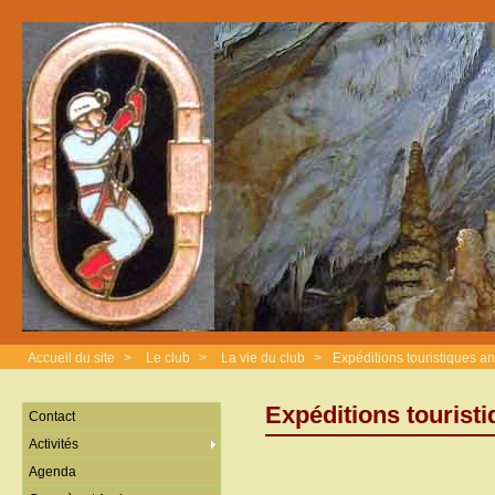
Accueil du site
>
Le club
>
La vie du club
>
Expéditions touristiques a
Expéditions tourist
Contact
Activités
Agenda