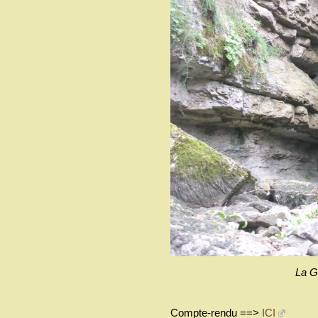
La G
Compte-rendu ==>
ICI