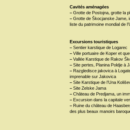
Cavités aménagées
–
Grotte de Postojna, grotte la p
–
Grotte de Škocjanske Jame, im
liste du patrimoine mondial de l
Excursions touristiques
–
Sentier karstique de Logarec
–
Ville portuaire de Koper et qu
–
Vallée Karstique de Rakov Ško
–
Site pertes, Planina Poldje à 
–
Razgledisce jakovica à Logatec
imprenable sur Jakovica
–
Site Karstique de l’Una Koliševk
–
Site Zelske Jama
–
Château de Predjama, un imm
–
Excursion dans la capitale ver
–
Ruine du château de Haasberg 
des plus beaux manoirs baroque