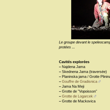
Le groupe devant le speleocamp
protées ...
Cavités explorées
–
Najdena Jama
–
Skednena Jama (traversée)
–
Planinska jama / Grotte Plinin
–
Gouffre de Gradisnica
–
Jama Na Meji
–
Grotte de "Vopoisson"
–
Grotte de Logarcek
–
Grotte de Mackovica