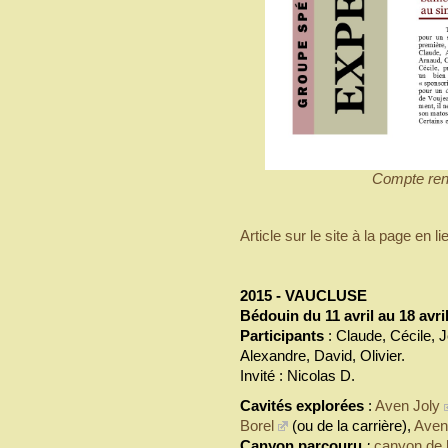
Compte re
Article sur le site à la page en li
2015 - VAUCLUSE
Bédouin du 11 avril au 18 avri
Participants
: Claude, Cécile, J
Alexandre, David, Olivier.
Invité : Nicolas D.
Cavités explorées
:
Aven Joly
Borel
(ou de la carrière),
Aven
Canyon parcouru
:
canyon de 