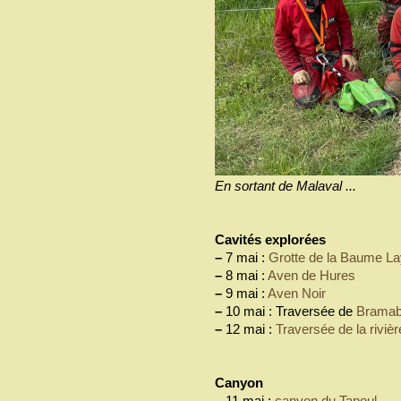
En sortant de Malaval ...
Cavités explorées
–
7 mai :
Grotte de la Baume La
–
8 mai :
Aven de Hures
–
9 mai :
Aven Noir
–
10 mai : Traversée de
Bramab
–
12 mai :
Traversée de la riviè
Canyon
–
11 mai :
canyon du Tapoul