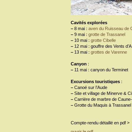
Cavités explorées
–
8 mai :
aven du Ruisseau de 
–
9 mai :
grotte de Trassanel
–
10 mai :
grotte Cibelle
–
12 mai : gouffre des Vents d’
–
13 mai :
grottes de Varenne
Canyon
:
–
11 mai : canyon du Terminet
Excursions touristiques
:
–
Canoé sur l’Aude
–
Site et village de Minerve & 
–
Carrière de marbre de Caune-
–
Grotte du Maquis à Trassanel
Compte-rendu détaillé en pdf >
ouvrir le pdf