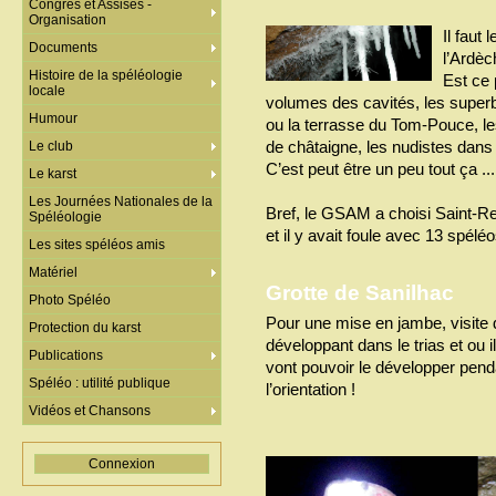
Congrès et Assises -
Organisation
Il faut
Documents
l’Ardèc
Histoire de la spéléologie
Est ce 
locale
volumes des cavités, les superb
Humour
ou la terrasse du Tom-Pouce, les
de châtaigne, les nudistes dans 
Le club
C’est peut être un peu tout ça ...
Le karst
Les Journées Nationales de la
Bref, le GSAM a choisi Saint-Re
Spéléologie
et il y avait foule avec 13 spélé
Les sites spéléos amis
Matériel
Grotte de Sanilhac
Photo Spéléo
Pour une mise en jambe, visite d
Protection du karst
développant dans le trias et ou il
Publications
vont pouvoir le développer pend
Spéléo : utilité publique
l’orientation !
Vidéos et Chansons
Connexion