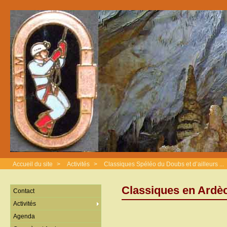
Accueil du site
>
Activités
>
Classiques Spéléo du Doubs et d’ailleurs ...
Classiques en Ardèc
Contact
Activités
Agenda