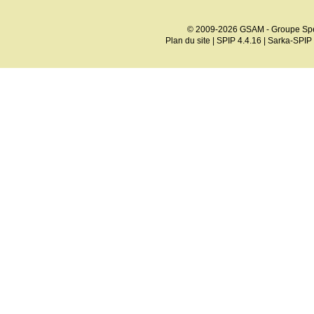
© 2009-2026 GSAM - Groupe Spé
Plan du site
|
SPIP 4.4.16
|
Sarka-SPIP 