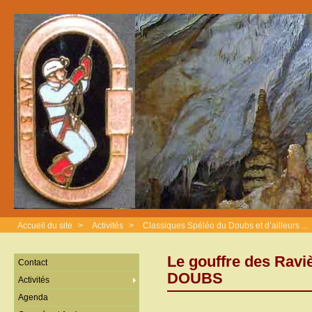
Accueil du site
>
Activités
>
Classiques Spéléo du Doubs et d’ailleurs ...
Le gouffre des Ra
Contact
DOUBS
Activités
Agenda