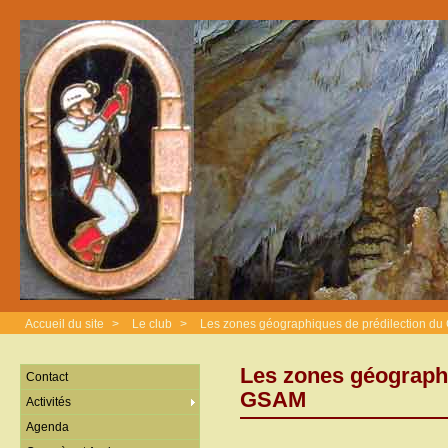
Accueil du site
>
Le club
>
Les zones géographiques de prédilection d
Les zones géographi
Contact
GSAM
Activités
Agenda