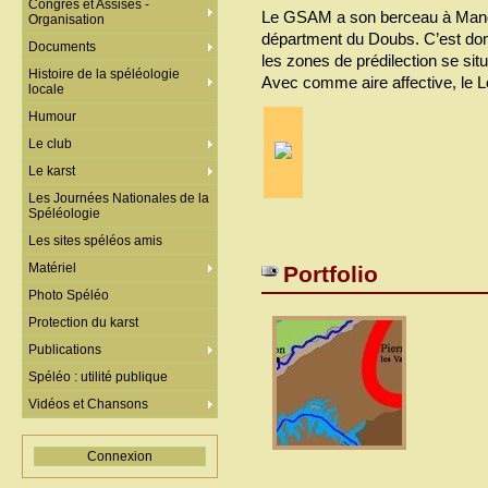
Congrès et Assises -
Le GSAM a son berceau à Mand
Organisation
départment du Doubs. C’est don
Documents
les zones de prédilection se si
Histoire de la spéléologie
Avec comme aire affective, le 
locale
Humour
Le club
Le karst
Les Journées Nationales de la
Spéléologie
Les sites spéléos amis
Matériel
Portfolio
Photo Spéléo
Protection du karst
Publications
Spéléo : utilité publique
Vidéos et Chansons
Connexion