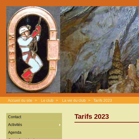
Accueil du site
>
Le club
>
La vie du club
>
Tarifs 2023
Tarifs 2023
Contact
Activités
Agenda