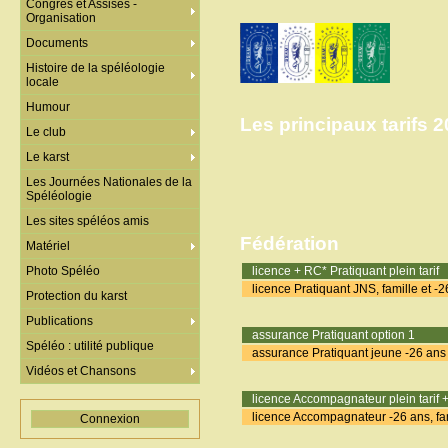
Congrès et Assises -
Organisation
Documents
Histoire de la spéléologie
locale
Humour
Les principaux tarifs 2
Le club
Le karst
Les Journées Nationales de la
Spéléologie
Les sites spéléos amis
Fédération
Matériel
licence + RC* Pratiquant plein tarif
Photo Spéléo
licence Pratiquant JNS, famille et -
Protection du karst
Publications
assurance Pratiquant option 1
Spéléo : utilité publique
assurance Pratiquant jeune -26 ans
Vidéos et Chansons
licence Accompagnateur plein tarif 
licence Accompagnateur -26 ans, fa
Connexion