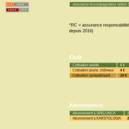
assurance Accompagnateur option 
*RC = assurance responsabilité ci
depuis 2016)
Club
Cotisation adulte
8 €
Cotisation jeune, chômeur
4 €
Cotisation sympathisant
10 €
Abonnement
Abonnement à SPELUNCA
2
Abonnement à KARSTOLOGIA
2