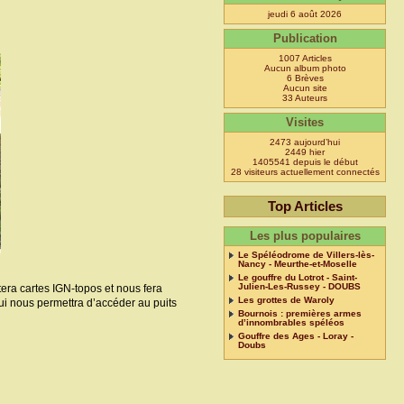
jeudi 6 août 2026
Publication
1007 Articles
Aucun album photo
6 Brèves
Aucun site
33 Auteurs
Visites
2473 aujourd’hui
2449 hier
1405541 depuis le début
28 visiteurs actuellement connectés
Top Articles
Les plus populaires
Le Spéléodrome de Villers-lès-
Nancy - Meurthe-et-Moselle
Le gouffre du Lotrot - Saint-
Julien-Les-Russey - DOUBS
tera cartes IGN-topos et nous fera
Les grottes de Waroly
ui nous permettra d’accéder au puits
Bournois : premières armes
d’innombrables spéléos
Gouffre des Ages - Loray -
Doubs