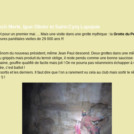
h Merle, Igue Olivier et Saint-Cyrq Lapajoie
t pour un premier mai … Mais une visite dans une grotte mythique : la
Grotte du P
res pariétales vielles de 29 000 ans !!!
prénom du nouveau président, même Jean Paul descend. Deux grottes dans une mê
 grippés mais produit du terroir oblige, il reste pendu comme une bonne saucisse de
ine, gouffre qualifié de facile mais joli ! On ne pourra pas néanmoins échapper 
, c’est ballot !
rtis et les derniers. Il faut dire que l’on a rarement vu cela au club mais sortir le 
!) !