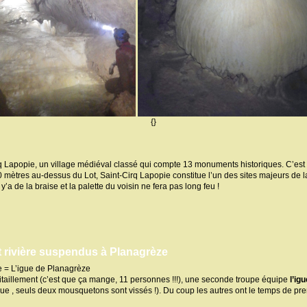
{}
q Lapopie, un village médiéval classé qui compte 13 monuments historiques. C’est 
 mètres au-dessus du Lot, Saint-Cirq Lapopie constitue l’un des sites majeurs de la
’a de la braise et la palette du voisin ne fera pas long feu !
t rivière suspendus à Planagrèze
 = L’igue de Planagrèze
taillement (c’est que ça mange, 11 personnes !!!), une seconde troupe équipe
l’ig
nt que , seuls deux mousquetons sont vissés !). Du coup les autres ont le temps de pre