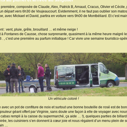
 première, composée de Claude, Alex, Patrick B, Arnaud, Cracus, Olivier et Cécile
un départ vers 6h30 de Voujeaucourt. Evidemment, il ne faut pas oublier son matos, n
, avec Mickael et David, partira en voiture vers 9h00 de Montbéliard. Et c’est main
nt : vent, pluie, grêle, brouillard … et même neige !
nent à Fontanes de Causse, chose surprenante, quasiment à la même heure malgré l
 B . , c’est une première au parfum initiatique ! Car vivre une semaine touristico-sp
Un véhicule coloré !
e avec un pot de confiture de noix et surtout une bonne bouteille de rosé est de b
suleur géant offert par Virginie, sans doute une façon à elle de voyager avec nous
cabas rempli à la caisse du supermarché, ça aide … !), quelques parties de billards,
oirée, les cuisiniers s’en donnent à cœur joie et nous régalent d’un menu plein de s
ain …