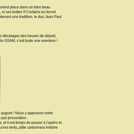
, prend place dans un bien beau
i ses bottes !!! Certains en feront
tenant une tradition, le duo Jean Paul
es décalages des heures de départ,
éléo GSAM, c’est toute une aventure !
on augure ! Nous y apposons notre
 par procuration.
 et il est temps de passer à l’apéro et
ucres lents, pâte carbornara histoire