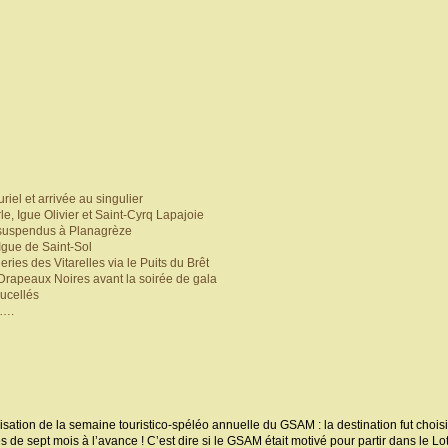
riel et arrivée au singulier
, Igue Olivier et Saint-Cyrq Lapajoie
e suspendus à Planagrèze
Igue de Saint-Sol
ries des Vitarelles via le Puits du Brêt
Drapeaux Noires avant la soirée de gala
ucellés
 ….
tion de la semaine touristico-spéléo annuelle du GSAM : la destination fut choi
ès de sept mois à l’avance ! C’est dire si le GSAM était motivé pour partir dans le L