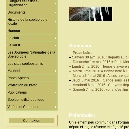
Congrès et Assises -
Organisation
Documents
Histoire de la spéléologie
locale
Humour
Le club
Le karst
Sommaire :
Les Journées Nationales de la
–
Préambule :
Spéléologie
–
Samedi 30 avril 2016 : départs au plu
–
Dimanche 1er mai 2016 = Pech Merle
Les sites spéléos amis
–
Lundi 2 mai 2016 = temps et rivièr
Matériel
–
Mardi 3 mai 2016 = Bonne note à L’
–
Mercredi 4 mai 2016 : Accès aux gale
Photo Spéléo
–
Jeudi 5 mai 2016 = Canoë sous les 
–
Vendredi 6 mai 2016 : Canyons dép
Protection du karst
–
Samedi 7 mai 2016 : voilà, c’est fini
Publications
Spéléo : utilité publique
Vidéos et Chansons
Préambule :
Connexion
Un élément peu commun dans l’organisa
départ et le gite réservé et négocié pr