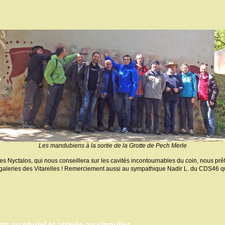
Les mandubiens à la sortie de la Grotte de Pech Merle
s Nyctalos, qui nous conseillera sur les cavités incontournables du coin, nous prê
x galeries des Vitarelles ! Remerciement aussi au sympathique Nadir L. du CDS46 q
ts au pluriel et arrivée au singulier