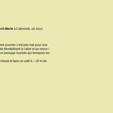
ech Merle
à Cabrerets, où nous
me journée c’est pas mal pour une
 Montbéliard à l’aller et au retour !
à un passage humide qui trempera les
réchaud et faire un café à – 20 m de