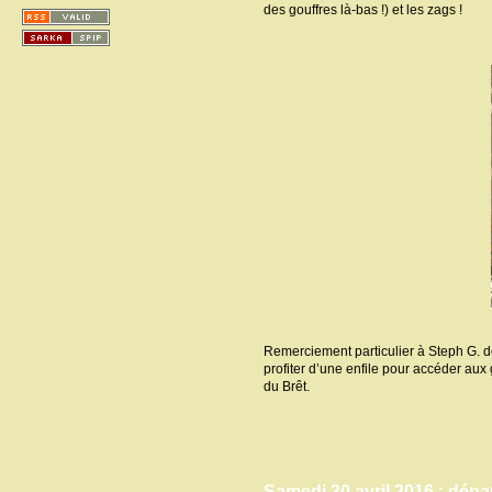
des gouffres là-bas !) et les zags !
Remerciement particulier à Steph G. de
profiter d’une enfile pour accéder au
du Brêt.
Samedi 30 avril 2016 : dépar