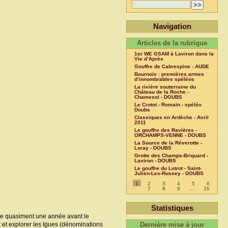
Navigation
Articles de la rubrique
1er WE GSAM à Laviron dans la
Vie d’Après
Gouffre de Cabrespine - AUDE
Bournois : premières armes
d’innombrables spéléos
La rivière souterraine du
Château de la Roche -
Chamesol - DOUBS
Le Crotot - Romain - spéléo
Doubs
Classiques en Ardèche - Avril
2011
Le gouffre des Ravières -
ORCHAMPS-VENNE - DOUBS
La Source de la Réverotte -
Loray - DOUBS
Grotte des Champs-Briquard -
Laviron - DOUBS
Le gouffre du Lotrot - Saint-
Julien-Les-Russey - DOUBS
1
2
3
4
5
6
7
8
9
…
16
Statistiques
sie quasiment une année avant le
ot et explorer les Igues (dénominations
Dernière mise à jour