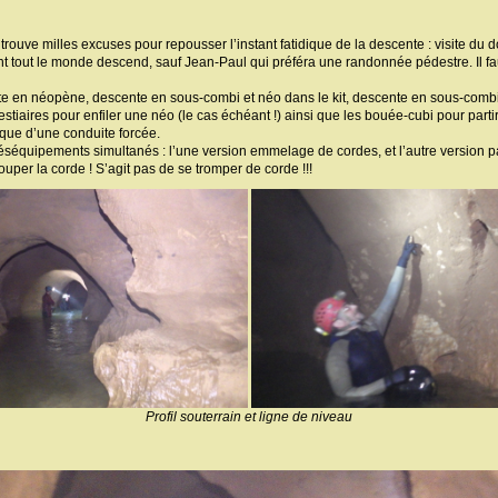
 trouve milles excuses pour repousser l’instant fatidique de la descente : visite du 
out le monde descend, sauf Jean-Paul qui préféra une randonnée pédestre. Il faut d
nte en néopène, descente en sous-combi et néo dans le kit, descente en sous-combi 
tiaires pour enfiler une néo (le cas échéant !) ainsi que les bouée-cubi pour partir
ique d’une conduite forcée.
séquipements simultanés : l’une version emmelage de cordes, et l’autre version pa
 couper la corde ! S’agit pas de se tromper de corde !!!
Profil souterrain et ligne de niveau