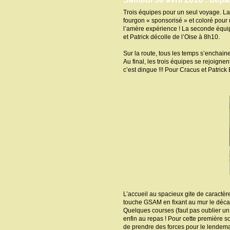
Trois équipes pour un seul voyage. La
fourgon « sponsorisé » et coloré pour 
l’amère expérience ! La seconde équipe
et Patrick décolle de l’Oise à 8h10.
Sur la route, tous les temps s’enchaine
Au final, les trois équipes se rejoig
c’est dingue !!! Pour Cracus et Patrick
L’accueil au spacieux gite de caractèr
touche GSAM en fixant au mur le décap
Quelques courses (faut pas oublier un 
enfin au repas ! Pour cette première s
de prendre des forces pour le lendem