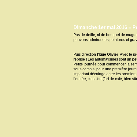
Dimanche 1er mai 2016 = Pec
Pas de défilé, ni de bouquet de mugue
pouvons admirer des peintures et gravu
Puis direction
l’Igue Olivier
. Avec le 
reprise ! Les automatismes sont un peu
Petite journée pour commencer la sema
sous-combis, pour une première journée
Important décalage entre les premiers so
l’entrée, c’est fort (fort de café, bien sûr 