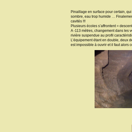
Pinaillage en surface pour certain, qui
sombre, eau trop humide … Finalement t
cavités !!!
Plusieurs écoles s’affrontent = desce
A -113 mètres, changement dans les ves
rivière suspendue au profil caractérist
L’équipement étant en double, deux dé
est impossible à ouvrir et il faut alors