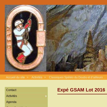
Accueil du site
>
Activités
>
Classiques Spéléo du Doubs et d’ailleurs ...
Expé GSAM Lot 2016
Contact
Activités
Agenda