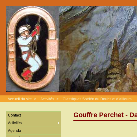
Accueil du site
>
Activités
>
Classiques Spéléo du Doubs et d’ailleurs ...
Gouffre Perchet - D
Contact
Activités
Agenda