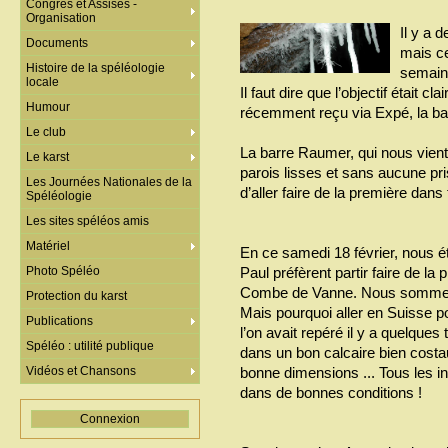
Congrès et Assises -
Organisation
Il y a 
Documents
mais ce
Histoire de la spéléologie
semaine
locale
Il faut dire que l’objectif était c
Humour
récemment reçu via Expé, la b
Le club
La barre Raumer, qui nous vient d
Le karst
parois lisses et sans aucune pr
Les Journées Nationales de la
d’aller faire de la première dan
Spéléologie
Les sites spéléos amis
Matériel
En ce samedi 18 février, nous ét
Photo Spéléo
Paul préfèrent partir faire de la 
Combe de Vanne. Nous sommes d
Protection du karst
Mais pourquoi aller en Suisse 
Publications
l’on avait repéré il y a quelque
Spéléo : utilité publique
dans un bon calcaire bien cost
Vidéos et Chansons
bonne dimensions ... Tous les in
dans de bonnes conditions !
Connexion