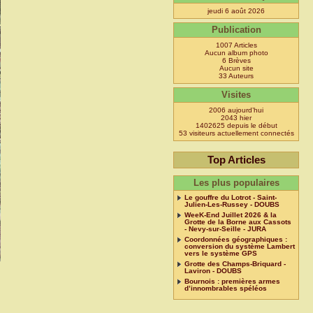
jeudi 6 août 2026
Publication
1007 Articles
Aucun album photo
6 Brèves
Aucun site
33 Auteurs
Visites
2006 aujourd’hui
2043 hier
1402625 depuis le début
53 visiteurs actuellement connectés
Top Articles
Les plus populaires
Le gouffre du Lotrot - Saint-
Julien-Les-Russey - DOUBS
WeeK-End Juillet 2026 & la
Grotte de la Borne aux Cassots
- Nevy-sur-Seille - JURA
Coordonnées géographiques :
conversion du système Lambert
vers le système GPS
Grotte des Champs-Briquard -
Laviron - DOUBS
Bournois : premières armes
d’innombrables spéléos