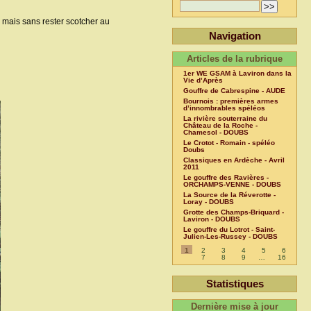
, mais sans rester scotcher au
Navigation
Articles de la rubrique
1er WE GSAM à Laviron dans la
Vie d’Après
Gouffre de Cabrespine - AUDE
Bournois : premières armes
d’innombrables spéléos
La rivière souterraine du
Château de la Roche -
Chamesol - DOUBS
Le Crotot - Romain - spéléo
Doubs
Classiques en Ardèche - Avril
2011
Le gouffre des Ravières -
ORCHAMPS-VENNE - DOUBS
La Source de la Réverotte -
Loray - DOUBS
Grotte des Champs-Briquard -
Laviron - DOUBS
Le gouffre du Lotrot - Saint-
Julien-Les-Russey - DOUBS
1
2
3
4
5
6
7
8
9
…
16
Statistiques
Dernière mise à jour