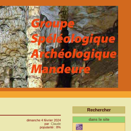
Rechercher
dans le site
dimanche 4 février 2024
par
Claude
popularité : 8%