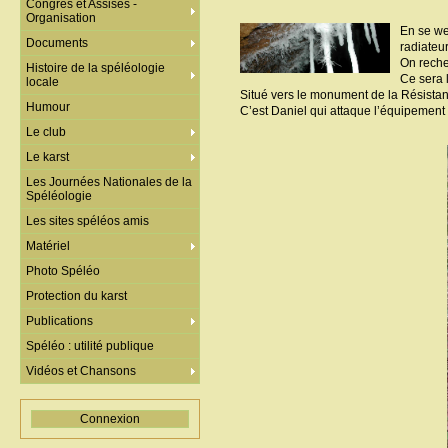
Congrès et Assises -
Organisation
En se we
Documents
radiateur
On recher
Histoire de la spéléologie
Ce sera 
locale
Situé vers le monument de la Résistance
Humour
C’est Daniel qui attaque l’équipement 
Le club
Le karst
Les Journées Nationales de la
Spéléologie
Les sites spéléos amis
Matériel
Photo Spéléo
Protection du karst
Publications
Spéléo : utilité publique
Vidéos et Chansons
Connexion