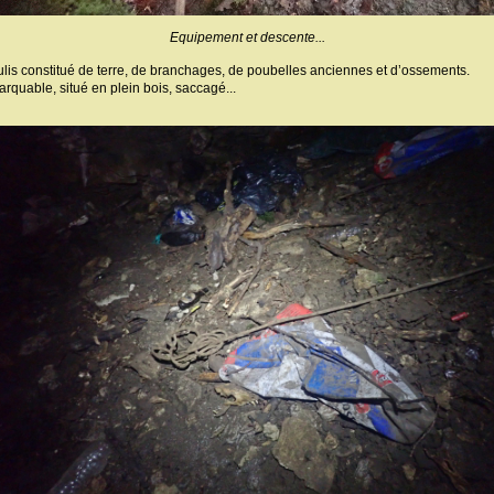
Equipement et descente...
is constitué de terre, de branchages, de poubelles anciennes et d’ossements.
emarquable, situé en plein bois, saccagé...