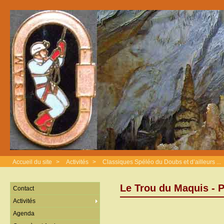
Accueil du site
>
Activités
>
Classiques Spéléo du Doubs et d’ailleurs ...
Le Trou du Maquis -
Contact
Activités
Agenda