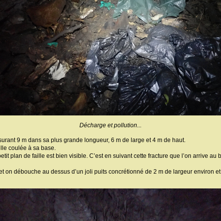
Décharge et pollution...
surant 9 m dans sa plus grande longueur, 6 m de large et 4 m de haut.
lle coulée à sa base.
tit plan de faille est bien visible. C’est en suivant cette fracture que l’on arrive 
 et on débouche au dessus d’un joli puits concrétionné de 2 m de largeur environ et