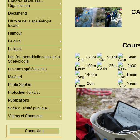
Congrès et Assises -
Organisation
CA
Documents
Histoire de la spéléologie
locale
Humour
Le club
Cours
Le karst
Les Journées Nationales de la
620m
v3a4II
5min
Spéléologie
100m
25m
2h30
Les sites spéléos amis
1400m
15min
Matériel
20m
Néant
Photo Spéléo
Protection du karst
Publications
Spéléo : utilité publique
Vidéos et Chansons
Connexion