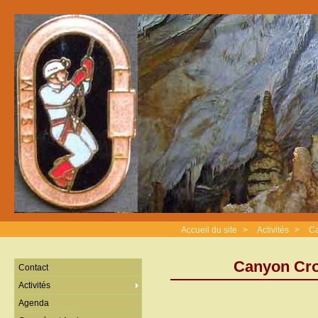
Accueil du site
>
Activités
>
Ca
Canyon Croi
Contact
Activités
Agenda