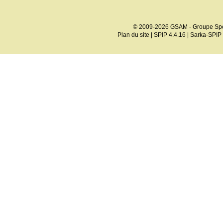
© 2009-2026 GSAM - Groupe Spé
Plan du site
|
SPIP 4.4.16
|
Sarka-SPIP 