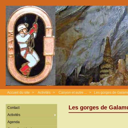
Accueil du site
>
Activités
>
Canyon et autre ...
>
Les gorges de Galam
Les gorges de Galam
Contact
Activités
Agenda