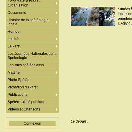
Congrès et Assises -
Organisation
Situées 
Documents
localisé
orientée
Histoire de la spéléologie
L’Agly o
locale
Humour
Le club
Le karst
Les Journées Nationales de la
Spéléologie
Les sites spéléos amis
Matériel
Photo Spéléo
Protection du karst
Publications
Spéléo : utilité publique
Vidéos et Chansons
Le départ ...
Connexion