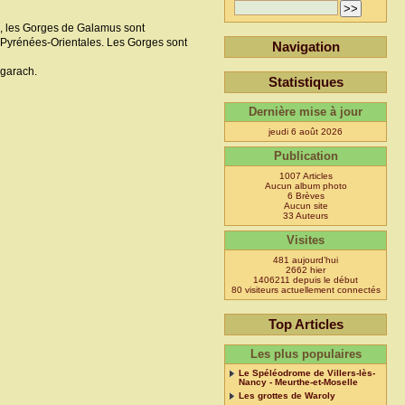
s, les Gorges de Galamus sont
 Pyrénées-Orientales. Les Gorges sont
Navigation
ugarach.
Statistiques
Dernière mise à jour
jeudi 6 août 2026
Publication
1007 Articles
Aucun album photo
6 Brèves
Aucun site
33 Auteurs
Visites
481 aujourd’hui
2662 hier
1406211 depuis le début
80 visiteurs actuellement connectés
Top Articles
Les plus populaires
Le Spéléodrome de Villers-lès-
Nancy - Meurthe-et-Moselle
Les grottes de Waroly