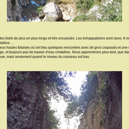
s biefs de plus en plus longs et très encaissés. Les échappatoires sont rares. Il ne f
talline …
ux hautes falaises où ont lieu quelques rencontres avec de gros crapauds et une
ge, et toujours pas de bassin d’eau cristalline. Nous apprendrons plus tard, que d
eue, mais seulement quand le niveau du ruisseau est bas.