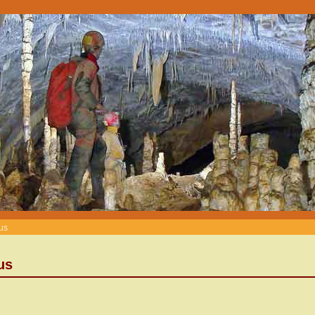
us
us