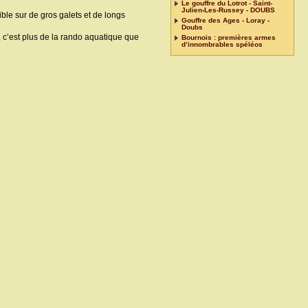
Le gouffre du Lotrot - Saint-
Julien-Les-Russey - DOUBS
le sur de gros galets et de longs
Gouffre des Ages - Loray -
Doubs
, c’est plus de la rando aquatique que
Bournois : premières armes
d’innombrables spéléos