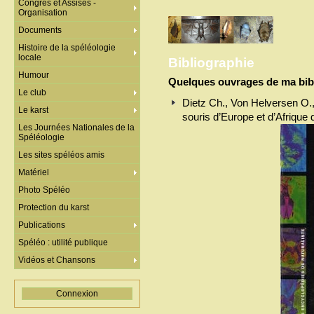
Congrès et Assises -
Organisation
Documents
Histoire de la spéléologie
locale
Bibliographie
Humour
Quelques ouvrages de ma bibl
Le club
Dietz Ch., Von Helversen O.,
Le karst
souris d’Europe et d’Afrique 
Les Journées Nationales de la
Spéléologie
Les sites spéléos amis
Matériel
Photo Spéléo
Protection du karst
Publications
Spéléo : utilité publique
Vidéos et Chansons
Connexion