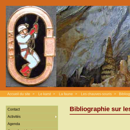
Accueil du site
>
Le karst
>
La faune
>
Les chauves-souris
>
Biblio
Bibliographie sur l
Contact
Activités
Agenda