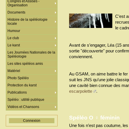
Congrès et Assises -
Organisation
Documents
C’est a
Histoire de la spéléologie
recrues
locale
le cadr
Humour
Le club
Avant de s’engager, Léa (15 ans)
Le karst
sortie "découverte" pour confirme
Les Journées Nationales de la
conviennent.
Spéléologie
Les sites spéléos amis
Matériel
Au GSAM, on aime battre le fer t
Photo Spéléo
suit les JNS qu’une jolie class
une cavité bien connue des mand
Protection du karst
escarpolette
.
Publications
Spéléo : utilité publique
Vidéos et Chansons
Spéléo O ♀ féminin
Connexion
Une fois n’est pas coutume, les 