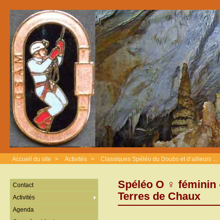
Accueil du site
>
Activités
>
Classiques Spéléo du Doubs et d’ailleurs ...
Spéléo O ♀ féminin 
Contact
Terres de Chaux
Activités
Agenda