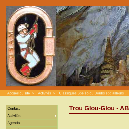
Accueil du site
>
Activités
>
Classiques Spéléo du Doubs et d’ailleurs ...
Trou Glou-Glou - 
Contact
Activités
Agenda