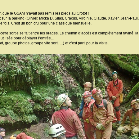
r, que le GSAM n’avait pas remis les pieds au Crotot !
ur la parking (Olivier, Micka D, Silas, Cracus, Virginie, Claude, Xavier, Jean-Paul, 
re fois. C’est un bon cru pour une classique mensuelle.
cette sortie se fait entre les orages. Le chemin d’accès est complètement raviné, la
 utilisée pour déblayer l’entrée...
groupe photos, groupe vite sorti, ...) et c’est parti pour la visite.