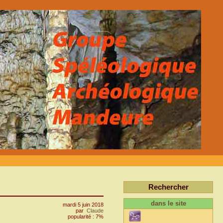
Rechercher
dans le site
mardi 5 juin 2018
par
Claude
popularité : 7%