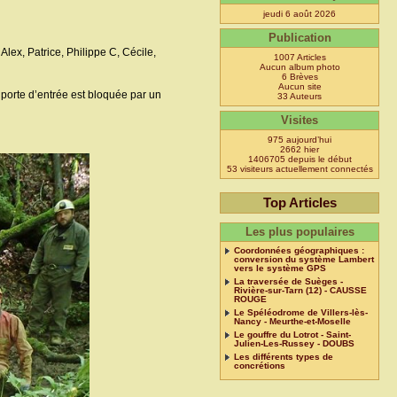
jeudi 6 août 2026
Publication
Alex, Patrice, Philippe C, Cécile,
1007 Articles
Aucun album photo
6 Brèves
Aucun site
 porte d’entrée est bloquée par un
33 Auteurs
Visites
975 aujourd’hui
2662 hier
1406705 depuis le début
53 visiteurs actuellement connectés
Top Articles
Les plus populaires
Coordonnées géographiques :
conversion du système Lambert
vers le système GPS
La traversée de Suèges -
Rivière-sur-Tarn (12) - CAUSSE
ROUGE
Le Spéléodrome de Villers-lès-
Nancy - Meurthe-et-Moselle
Le gouffre du Lotrot - Saint-
Julien-Les-Russey - DOUBS
Les différents types de
concrétions