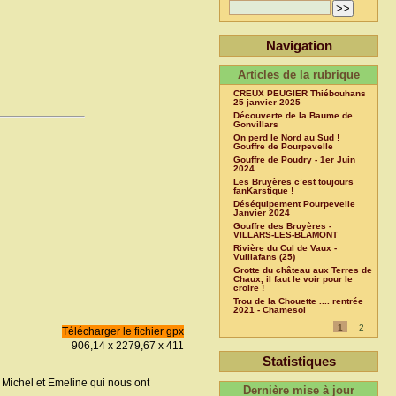
Navigation
Articles de la rubrique
CREUX PEUGIER Thiébouhans
25 janvier 2025
Découverte de la Baume de
Gonvillars
On perd le Nord au Sud !
Gouffre de Pourpevelle
Gouffre de Poudry - 1er Juin
2024
Les Bruyères c’est toujours
fanKarstique !
Déséquipement Pourpevelle
Janvier 2024
Gouffre des Bruyères -
VILLARS-LES-BLAMONT
Rivière du Cul de Vaux -
Vuillafans (25)
Grotte du château aux Terres de
Chaux, il faut le voir pour le
croire !
Trou de la Chouette .... rentrée
2021 - Chamesol
1
2
Télécharger le fichier gpx
906,14 x 2279,67 x 411
Statistiques
 Michel et Emeline qui nous ont
Dernière mise à jour