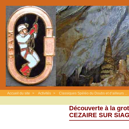
Accueil du site
>
Activités
>
Classiques Spéléo du Doubs et d’ailleurs ...
Découverte à la gro
CEZAIRE SUR SIAG