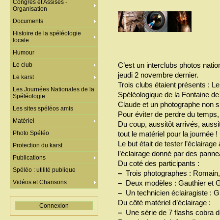
Congrès et Assises -
Organisation
Documents
Histoire de la spéléologie
locale
Humour
C’est un interclubs photos nation
Le club
jeudi 2 novembre dernier.
Le karst
Trois clubs étaient présents : 
Les Journées Nationales de la
Spéléologique de la Fontaine 
Spéléologie
Claude et un photographe non 
Les sites spéléos amis
Pour éviter de perdre du temps, 
Matériel
Du coup, aussitôt arrivés, aus
Photo Spéléo
tout le matériel pour la journée !
Le but était de tester l’éclairage
Protection du karst
l’éclairage donné par des pann
Publications
Du coté des participants :
Spéléo : utilité publique
–
Trois photographes : Romain,
Vidéos et Chansons
–
Deux modèles : Gauthier et 
–
Un technicien éclairagiste : 
Du côté matériel d’éclairage :
Connexion
–
Une série de 7 flashs cobr