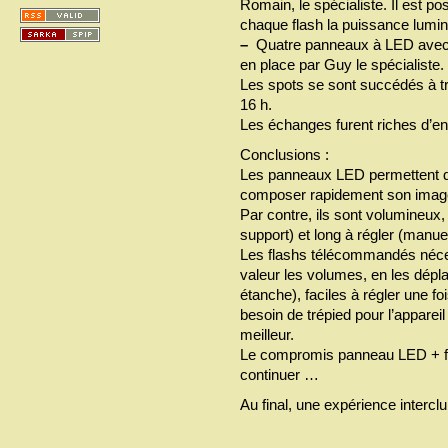
Romain, le spécialiste. Il est p
chaque flash la puissance lumine
–
Quatre panneaux à LED avec r
en place par Guy le spécialiste.
Les spots se sont succédés à tr
16 h.
Les échanges furent riches d’
Conclusions :
Les panneaux LED permettent de
composer rapidement son imag
Par contre, ils sont volumineux,
support) et long à régler (manuel
Les flashs télécommandés néce
valeur les volumes, en les déplaç
étanche), faciles à régler une fo
besoin de trépied pour l’apparei
meilleur.
Le compromis panneau LED + fla
continuer …
Au final, une expérience interc