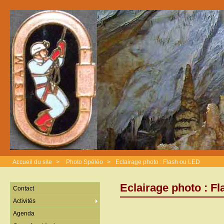
Accueil du site
>
Photo Spéléo
>
Eclairage photo : Flash ou LED
Eclairage photo : F
Contact
Activités
Agenda