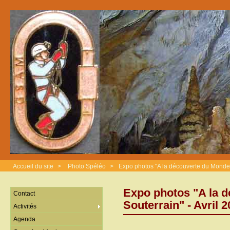
Accueil du site
>
Photo Spéléo
>
Expo photos "A la découverte du Monde So
Expo photos "A la 
Contact
Souterrain" - Avril 2
Activités
Agenda