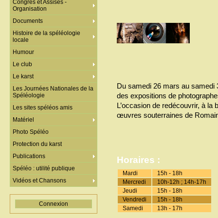
Congrès et Assises -
Organisation
Documents
Histoire de la spéléologie
locale
Humour
Le club
Le karst
Du samedi 26 mars au samedi 30 
Les Journées Nationales de la
des expositions de photographe
Spéléologie
L’occasion de redécouvrir, à la 
Les sites spéléos amis
œuvres souterraines de Romain
Matériel
Photo Spéléo
Protection du karst
Publications
Horaires :
Spéléo : utilité publique
Mardi
15h - 18h
Vidéos et Chansons
Mercredi
10h-12h ; 14h-17h
Jeudi
15h - 18h
Vendredi
15h - 18h
Connexion
Samedi
13h - 17h