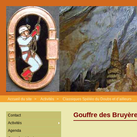
Accueil du site
>
Activités
>
Classiques Spéléo du Doubs et d’ailleurs ...
Gouffre des Bruyère
Contact
Activités
Agenda