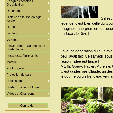
Congrès et Assises -
Organisation
Documents
Histoire de la spéléologie
S’il es
locale
légende, c’est bien celle du Gou
Humour
Imaginez, une première qui de
surface : le rêve !
Le club
Le karst
Les Journées Nationales de la
Spéléologie
La jeune génération du club avai
Les sites spéléos amis
peu l’avait fait. Ce samedi, sou
région, l’idée est lancé !
Matériel
A 14h, Goëry, Fabien, Auréline, 
Photo Spéléo
C’est guidés par Claude, un de
Protection du karst
le gouffre où un filet d’eau vivif
Publications
Spéléo : utilité publique
Vidéos et Chansons
Connexion