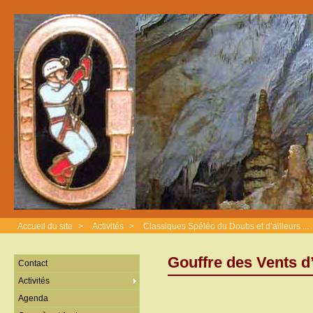
Accueil du site
>
Activités
>
Classiques Spéléo du Doubs et d’ailleurs ...
Gouffre des Vents 
Contact
Activités
Agenda