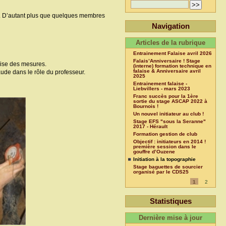
éel. D’autant plus que quelques membres
Navigation
Articles de la rubrique
Entrainement Falaise avril 2026
Falais’Anniversaire ! Stage
rise des mesures.
(interne) formation technique en
falaise & Anniversaire avril
laude dans le rôle du professeur.
2025
Entrainement falaise -
Liebvillers - mars 2023
Franc succès pour la 1ère
sortie du stage ASCAP 2022 à
Bournois !
Un nouvel initiateur au club !
Stage EFS "sous la Seranne"
2017 - Hérault
Formation gestion de club
Objectif : initiateurs en 2014 !
première session dans le
gouffre d’Ouzene
Initiation à la topographie
Stage baguettes de sourcier
organisé par le CDS25
1
2
Statistiques
Dernière mise à jour