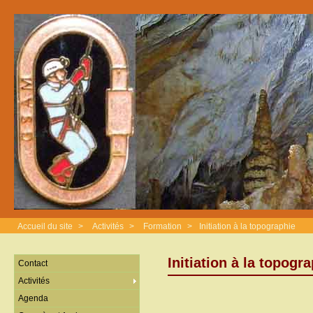
Accueil du site
>
Activités
>
Formation
>
Initiation à la topographie
Initiation à la topogr
Contact
Activités
Agenda