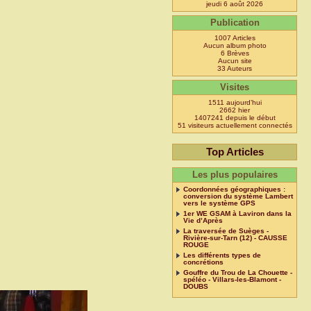
jeudi 6 août 2026
Publication
1007 Articles
Aucun album photo
6 Brèves
Aucun site
33 Auteurs
Visites
1511 aujourd’hui
2662 hier
1407241 depuis le début
51 visiteurs actuellement connectés
Top Articles
Les plus populaires
Coordonnées géographiques :
conversion du système Lambert
vers le système GPS
1er WE GSAM à Laviron dans la
Vie d’Après
La traversée de Suèges -
Rivière-sur-Tarn (12) - CAUSSE
ROUGE
Les différents types de
concrétions
Gouffre du Trou de La Chouette -
spéléo - Villars-les-Blamont -
DOUBS