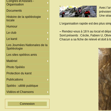
Congrès et Assises -
Organisation
Avec l’a
Documents
prévoien
Une séan
Histoire de la spéléologie
locale
L’organisation rapide est des plus simp
Humour
–
Rendez-vous à 18 h au local et dépar
Le club
Sont présents : Cécile, Fabien U, Olivi
Le karst
Chacun a sa fiche de relevé et doit à 
Les Journées Nationales de la
Spéléologie
Les sites spéléos amis
Matériel
Photo Spéléo
Protection du karst
Publications
Spéléo : utilité publique
Vidéos et Chansons
Connexion