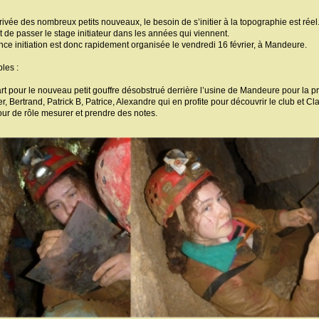
rrivée des nombreux petits nouveaux, le besoin de s’initier à la topographie est r
t de passer le stage initiateur dans les années qui viennent.
ce initiation est donc rapidement organisée le vendredi 16 février, à Mandeure.
les :
t pour le nouveau petit gouffre désobstrué derrière l’usine de Mandeure pour la p
er, Bertrand, Patrick B, Patrice, Alexandre qui en profite pour découvrir le club et C
tour de rôle mesurer et prendre des notes.