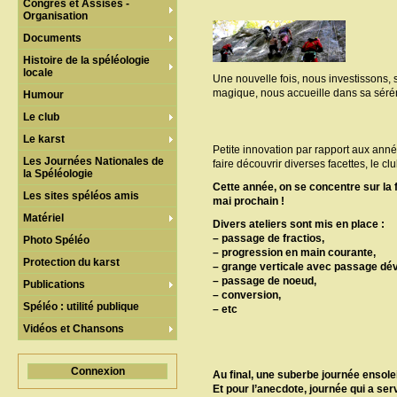
Congrès et Assises -
Organisation
Documents
Histoire de la spéléologie
locale
Une nouvelle fois, nous investissons, s
magique, nous accueille dans sa séré
Humour
Le club
Le karst
Petite innovation par rapport aux anné
Les Journées Nationales de
faire découvrir diverses facettes, le clu
la Spéléologie
Cette année, on se concentre sur la
Les sites spéléos amis
mai prochain !
Matériel
Divers ateliers sont mis en place :
–
passage de fractios,
Photo Spéléo
–
progression en main courante,
Protection du karst
–
grange verticale avec passage dév
–
passage de noeud,
Publications
–
conversion,
Spéléo : utilité publique
–
etc
Vidéos et Chansons
Connexion
Au final, une suberbe journée ensole
Et pour l’anecdote, journée qui a se