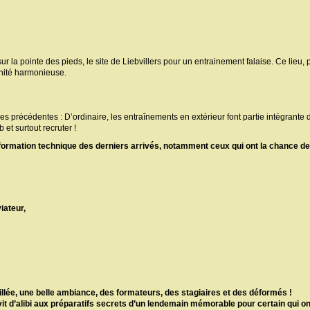
ur la pointe des pieds, le site de Liebvillers pour un entrainement falaise. Ce lieu
nité harmonieuse.
es précédentes : D’ordinaire, les entraînements en extérieur font partie intégrante
b et surtout recruter !
 formation technique des derniers arrivés, notamment ceux qui ont la chance d
iateur,
illée, une belle ambiance, des formateurs, des stagiaires et des déformés !
rvit d’alibi aux préparatifs secrets d’un lendemain mémorable pour certain qui 