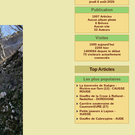
jeudi 6 août 2026
Publication
1007 Articles
Aucun album photo
6 Brèves
Aucun site
33 Auteurs
Visites
1095 aujourd’hui
2259 hier
1409084 depuis le début
75 visiteurs actuellement
connectés
Top Articles
Les plus populaires
La traversée de Suèges -
Rivière-sur-Tarn (12) - CAUSSE
ROUGE
Gouffre de la Croze à Rolland -
Nadaillac - DORDOGNE
Carrière souterraine de
Caumont-EURE (27)
Petits joueurs à Lajoux -
SUISSE
Gouffre de Cabrespine - AUDE