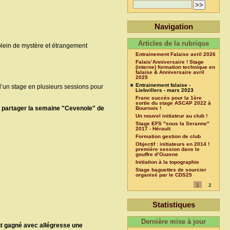
Navigation
Articles de la rubrique
, plein de mystère et étrangement
Entrainement Falaise avril 2026
Falais’Anniversaire ! Stage
(interne) formation technique en
falaise & Anniversaire avril
2025
Entrainement falaise -
 d’un stage en plusieurs sessions pour
Liebvillers - mars 2023
Franc succès pour la 1ère
sortie du stage ASCAP 2022 à
e partager la semaine "Cevenole" de
Bournois !
Un nouvel initiateur au club !
Stage EFS "sous la Seranne"
2017 - Hérault
Formation gestion de club
Objectif : initiateurs en 2014 !
première session dans le
gouffre d’Ouzene
Initiation à la topographie
Stage baguettes de sourcier
organisé par le CDS25
1
2
Statistiques
Dernière mise à jour
ont gagné avec allégresse une