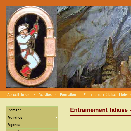
Accueil du site
>
Activités
>
Formation
>
Entrainement falaise - Liebvil
Entrainement falaise -
Contact
Activités
Agenda