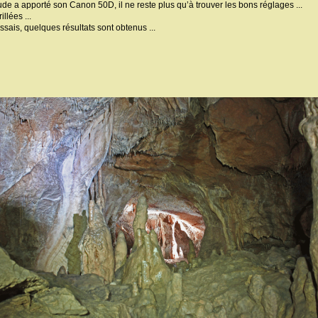
ude a apporté son Canon 50D, il ne reste plus qu’à trouver les bons réglages ...
llées ...
sais, quelques résultats sont obtenus ...