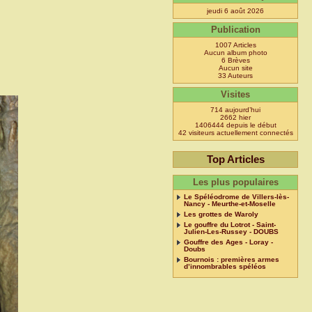
jeudi 6 août 2026
Publication
1007 Articles
Aucun album photo
6 Brèves
Aucun site
33 Auteurs
Visites
714 aujourd’hui
2662 hier
1406444 depuis le début
42 visiteurs actuellement connectés
Top Articles
Les plus populaires
Le Spéléodrome de Villers-lès-
Nancy - Meurthe-et-Moselle
Les grottes de Waroly
Le gouffre du Lotrot - Saint-
Julien-Les-Russey - DOUBS
Gouffre des Ages - Loray -
Doubs
Bournois : premières armes
d’innombrables spéléos