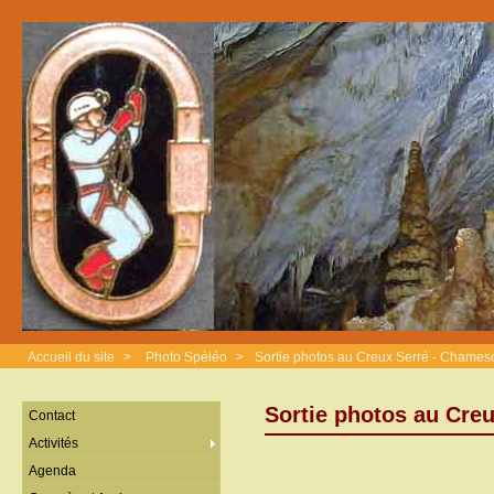
Accueil du site
>
Photo Spéléo
>
Sortie photos au Creux Serré - Chame
Sortie photos au Cre
Contact
Activités
Agenda