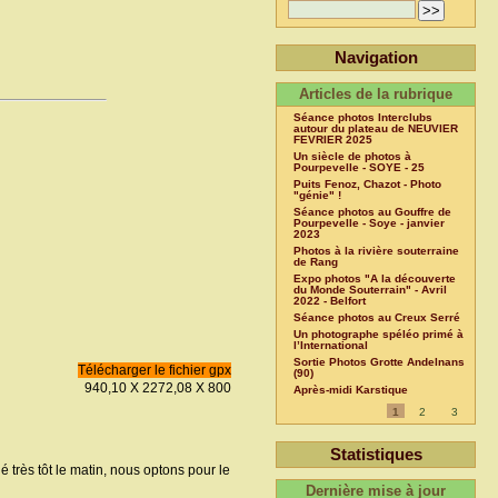
Navigation
Articles de la rubrique
Séance photos Interclubs
autour du plateau de NEUVIER
FEVRIER 2025
Un siècle de photos à
Pourpevelle - SOYE - 25
Puits Fenoz, Chazot - Photo
"génie" !
Séance photos au Gouffre de
Pourpevelle - Soye - janvier
2023
Photos à la rivière souterraine
de Rang
Expo photos "A la découverte
du Monde Souterrain" - Avril
2022 - Belfort
Séance photos au Creux Serré
Un photographe spéléo primé à
l’International
Sortie Photos Grotte Andelnans
Télécharger le fichier gpx
(90)
940,10 X 2272,08 X 800
Après-midi Karstique
1
2
3
Statistiques
hé très tôt le matin, nous optons pour le
Dernière mise à jour