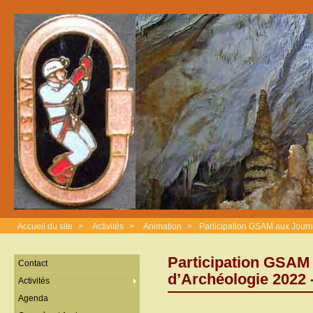
Accueil du site
>
Activités
>
Animation
>
Participation GSAM aux Jou
Participation GSAM
Contact
d’Archéologie 202
Activités
Agenda