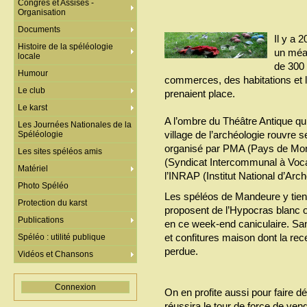
Congrès et Assises -
Organisation
Documents
Il y a 
Histoire de la spéléologie
un méan
locale
de 300 
Humour
commerces, des habitations et 
Le club
prenaient place.
Le karst
A l’ombre du Théâtre Antique qui
Les Journées Nationales de la
village de l’archéologie rouvre 
Spéléologie
organisé par PMA (Pays de Mon
Les sites spéléos amis
(Syndicat Intercommunal à Voc
Matériel
l’INRAP (Institut National d’Arc
Photo Spéléo
Les spéléos de Mandeure y tienn
Protection du karst
proposent de l’Hypocras blanc o
Publications
en ce week-end caniculaire. Sa
et confitures maison dont la re
Spéléo : utilité publique
perdue.
Vidéos et Chansons
Connexion
On en profite aussi pour faire d
réussira le tour de force de ve