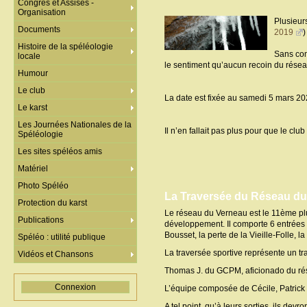
Congrès et Assises -
Organisation
Plusieur
Documents
2019
)
Histoire de la spéléologie
Sans com
locale
le sentiment qu’aucun recoin du réseau
Humour
Le club
La date est fixée au samedi 5 mars 20
Le karst
Les Journées Nationales de la
Il n’en fallait pas plus pour que le c
Spéléologie
Les sites spéléos amis
Matériel
Photo Spéléo
La Traversée du Réseau d
Protection du karst
Le réseau du Verneau est le 11ème plu
Publications
développement. Il comporte 6 entrées re
Bousset, la perte de la Vieille-Folle, l
Spéléo : utilité publique
La traversée sportive représente un tra
Vidéos et Chansons
Thomas J. du GCPM, aficionado du rése
Connexion
L’équipe composée de Cécile, Patrick 
A tel point, qu’à leurs sorties, ils dev