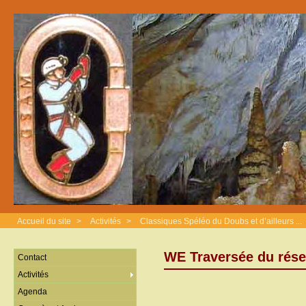
Accueil du site
>
Activités
>
Classiques Spéléo du Doubs et d’ailleurs ...
WE Traversée du rése
Contact
Activités
Agenda