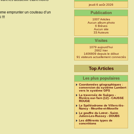
jeudi 6 août 2026
comme emprunter un couteau d’un
Publication
!!!
1007 Articles
Aucun album photo
6 Brèves
Aucun site
33 Auteurs
Visites
1079 aujourd’hui
2662 hier
1406809 depuis le début
91 visiteurs actuellement connectés
Top Articles
Les plus populaires
Coordonnées géographiques :
conversion du système Lambert
vers le système GPS
La traversée de Suèges -
Rivière-sur-Tarn (12) - CAUSSE
ROUGE
Le Spéléodrome de Villers-lès-
Nancy - Meurthe-et-Moselle
Le gouffre du Lotrot - Saint-
Julien-Les-Russey - DOUBS
Les différents types de
concrétions