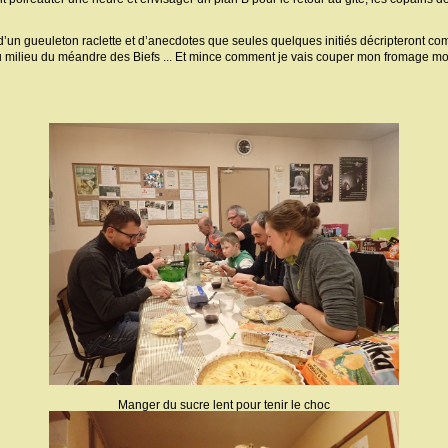
r d’un gueuleton raclette et d’anecdotes que seules quelques initiés décripteront 
u milieu du méandre des Biefs ... Et mince comment je vais couper mon fromage moi 
Manger du sucre lent pour tenir le choc