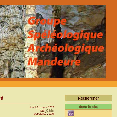
té
Rechercher
dans le site
lundi 21 mars 2022
par
Olivier
popularité : 21%