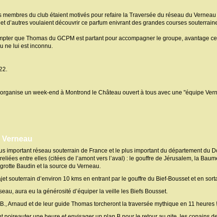
s membres du club étaient motivés pour refaire la Traversée du réseau du Verneau 
 et d’autres voulaient découvrir ce parfum enivrant des grandes courses souterrain
pter que Thomas du GCPM est partant pour accompagner le groupe, avantage certa
 ne lui est inconnu.
22.
lub organise un week-end à Montrond le Château ouvert à tous avec une "équipe Verne
u Verneau
s important réseau souterrain de France et le plus important du département du Dou
liées entre elles (citées de l’amont vers l’aval) : le gouffre de Jérusalem, la Baume
a grotte Baudin et la source du Verneau.
jet souterrain d’environ 10 kms en entrant par le gouffre du Bief-Bousset et en sorta
au, aura eu la générosité d’équiper la veille les Biefs Bousset.
B., Arnaud et de leur guide Thomas torcheront la traversée mythique en 11 heures 
ront poireauter une heure et envisager un plan B pour le retour au gite, les copains d