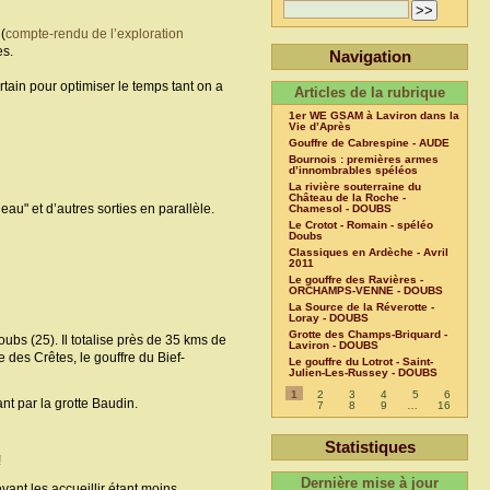
(
compte-rendu de l’exploration
es.
Navigation
in pour optimiser le temps tant on a
Articles de la rubrique
1er WE GSAM à Laviron dans la
Vie d’Après
Gouffre de Cabrespine - AUDE
Bournois : premières armes
d’innombrables spéléos
La rivière souterraine du
Château de la Roche -
au" et d’autres sorties en parallèle.
Chamesol - DOUBS
Le Crotot - Romain - spéléo
Doubs
Classiques en Ardèche - Avril
2011
Le gouffre des Ravières -
ORCHAMPS-VENNE - DOUBS
La Source de la Réverotte -
Loray - DOUBS
Grotte des Champs-Briquard -
bs (25). Il totalise près de 35 kms de
Laviron - DOUBS
 des Crêtes, le gouffre du Bief-
Le gouffre du Lotrot - Saint-
Julien-Les-Russey - DOUBS
1
2
3
4
5
6
nt par la grotte Baudin.
7
8
9
…
16
Statistiques
!
Dernière mise à jour
evant les accueillir étant moins