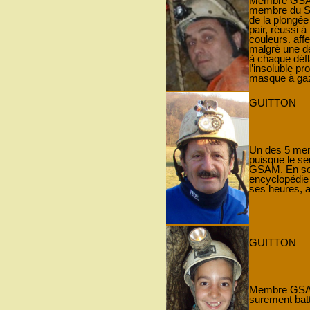
Membre GSAM 
membre du SSF
de la plongée 
pair, réussi 
couleurs. aff
malgrè une d
à chaque défl
l’insoluble p
masque à gaz
GUITTON
Un des 5 mem
puisque le se
GSAM. En som
encyclopédie
ses heures, 
GUITTON
Membre GSAM 
surement bat