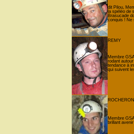
dit Pilou, M
la spéléo de 
Brasucade d
conquis ! Ne 
REMY
Membre GSAM 
rodant autour
tendance à i
qui suivent l
ROCHERO
Membre GSAM 
brillant avenir