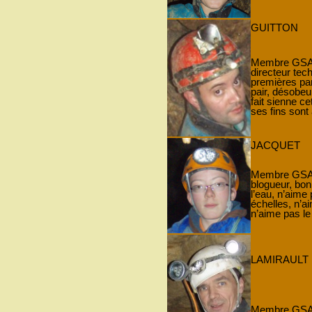
GUITTON
Membre GSAM 
directeur tec
premières pa
pair, désobeur
fait sienne c
ses fins sont
JACQUET
Membre GSAM
blogueur, bon
l’eau, n’aime
échelles, n’a
n’aime pas le 
LAMIRAULT
Membre GSAM 