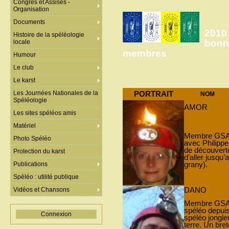
Congrès et Assises -
Organisation
Documents
2010
Histoire de la spéléologie
bonne
locale
membres
Humour
Le club
Le karst
PORTRAIT
Les Journées Nationales de la
NOM
Spéléologie
AMOR
Les sites spéléos amis
Matériel
Membre GSAM 
Photo Spéléo
avec Philipp
de découverte
Protection du karst
d’aller jusqu
grany).
Publications
Spéléo : utilité publique
DANO
Vidéos et Chansons
Membre GSAM
spéléo depuis
Connexion
spéléo jongle
terre. Un bre