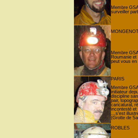
Membre GSAM 
surveiller par
MONGENO
Membre GSAM 
Roumanie et p
peut vous en 
PARIS
Membre GSAM 
initiateur dep
discipline sa
pair, topogra
caricatural, r
incontesté et
…s’est illustr
(Grotte de Sa
ROBLES