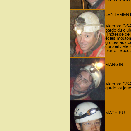
LENTEMEN
Membre GSAM 
barde du club
(l’hôtesse de 
et les mouto
grottes aux c
conseil : Méf
bierre ! Spéci
MANGIN
Membre GSAM
garde toujour
MATHIEU