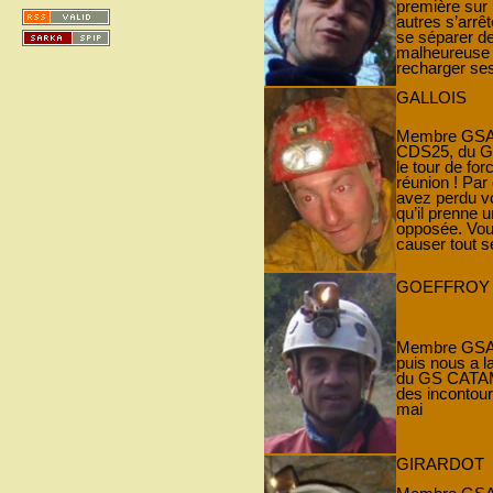
première sur 
autres s’arrêt
se séparer de
malheureuse 
recharger ses
GALLOIS
Membre GSAM
CDS25, du GIP
le tour de fo
réunion ! Par 
avez perdu vo
qu’il prenne 
opposée. Vous
causer tout s
GOEFFROY
Membre GSAM 
puis nous a 
du GS CATAM
des incontou
mai
GIRARDOT