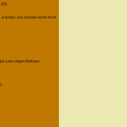
(25)
à la topo, aux chauves-souris et est
pé à des stages fédéraux ...
)