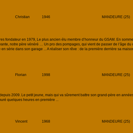
Christian
1946
MANDEURE (25)
s fondateur en 1979, Le plus ancien élu membre d’honneur du GSAM. En somme n
ante, notre père vénéré … Un pro des pompages, qui vient de passer de l’âge du car
ue en série dans son garage ... A réaliser son rêve : de la première derrière sa maison
Florian
1998
MANDEURE (25)
uis 2009. Le petit jeune, mais qui va sûrement battre son grand-père en années d
muré quelques heures en première ...
Vincent
1968
MANDEURE (25)