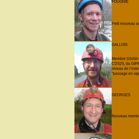
FOUGNIE
Petit nouveau a
GALLOIS
Membre GSAM dep
CDS25, du GIPEK
niveau de l’inde
"passage en oppo
GEORGES
Nouveau membre