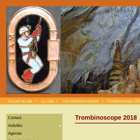
Accueil du site
>
Le club
>
Les membres actuels
>
Trombinoscope 20
Trombinoscope 2018
Contact
Activités
Agenda