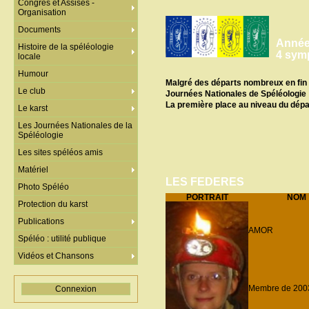
Congrès et Assises -
Organisation
Documents
Année 
Histoire de la spéléologie
4 symp
locale
Humour
Malgré des départs nombreux en fin d
Le club
Journées Nationales de Spéléologie 
La première place au niveau du dépar
Le karst
Les Journées Nationales de la
Spéléologie
Les sites spéléos amis
Matériel
LES FEDERES
Photo Spéléo
PORTRAIT
NOM
Protection du karst
Publications
AMOR
Spéléo : utilité publique
Vidéos et Chansons
Membre de 2003 
Connexion