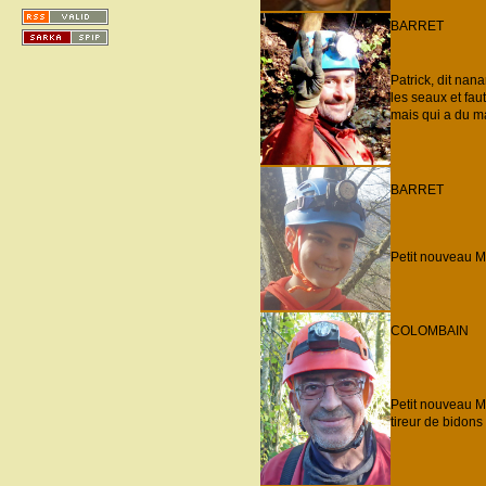
BARRET
Patrick, dit na
les seaux et fau
mais qui a du ma
BARRET
Petit nouveau M
COLOMBAIN
Petit nouveau Me
tireur de bidons .