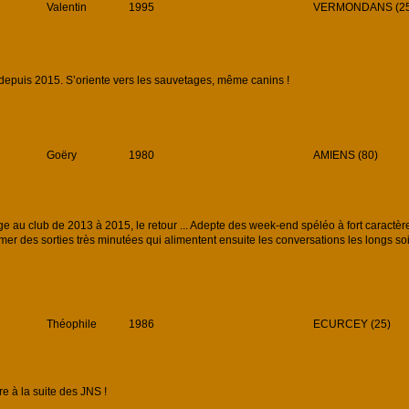
Valentin
1995
VERMONDANS (25
puis 2015. S’oriente vers les sauvetages, même canins !
Goëry
1980
AMIENS (80)
 au club de 2013 à 2015, le retour ... Adepte des week-end spéléo à fort caractère t
mer des sorties très minutées qui alimentent ensuite les conversations les longs soir
Théophile
1986
ECURCEY (25)
à la suite des JNS !