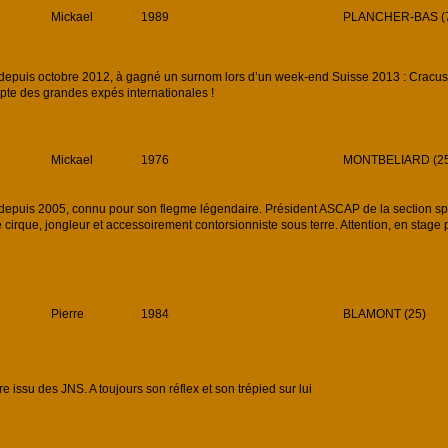
Mickael
1989
PLANCHER-BAS (
uis octobre 2012, à gagné un surnom lors d’un week-end Suisse 2013 : Cracus le
pte des grandes expés internationales !
Mickael
1976
MONTBELIARD (25
uis 2005, connu pour son flegme légendaire. Président ASCAP de la section spé
e cirque, jongleur et accessoirement contorsionniste sous terre. Attention, en stag
Pierre
1984
BLAMONT (25)
ssu des JNS. A toujours son réflex et son trépied sur lui