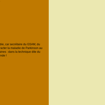
)
le, car secrétaire du GSAM, du
racter la maladie de Parkinson au
aines : dans la technique dite du
ende !