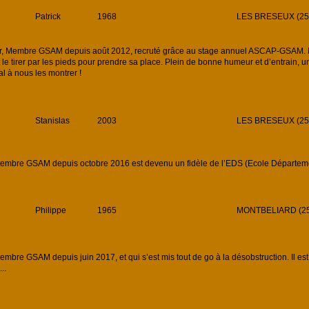
Patrick
1968
LES BRESEUX (25
nar, Membre GSAM depuis août 2012, recruté grâce au stage annuel ASCAP-GSAM. D
t le tirer par les pieds pour prendre sa place. Plein de bonne humeur et d’entrain, u
l à nous les montrer !
Stanislas
2003
LES BRESEUX (25
embre GSAM depuis octobre 2016 est devenu un fidèle de l’EDS (Ecole Départemen
Philippe
1965
MONTBELIARD (25
mbre GSAM depuis juin 2017, et qui s’est mis tout de go à la désobstruction. Il est e
..