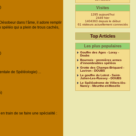
)
Visites
1295 aujourd’hui
2449 hier
1404363 depuis le début
ésobeur dans l’âme, il adore remplir
61 visiteurs actuellement connectés
n spéléo qui a plein de trous cachés,
Top Articles
Les plus populaires
Gouffre des Ages - Loray -
)
Doubs
Bournois : premières armes
d’innombrables spéléos
Grotte des Champs-Briquard -
Laviron - DOUBS
tale de Spéléologie) ...
Le gouffre du Lotrot - Saint-
Julien-Les-Russey - DOUBS
Le Spéléodrome de Villers-lès-
Nancy - Meurthe-et-Moselle
)
n train de se faire une spécialité :