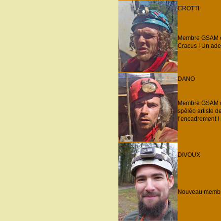
CROTTI
Membre GSAM dep
Cracus ! Un ade
DANO
Membre GSAM dep
spéléo artiste d
l’encadrement !
DIVOUX
Nouveau membre i