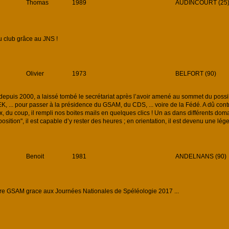
Thomas
1989
AUDINCOURT (25
u club grâce au JNS !
Olivier
1973
BELFORT (90)
uis 2000, a laissé tombé le secrétariat après l’avoir amené au sommet du possib
, ... pour passer à la présidence du GSAM, du CDS, ... voire de la Fédé. A dû cont
x, du coup, il rempli nos boites mails en quelques clics ! Un as dans différents dom
sition", il est capable d’y rester des heures ; en orientation, il est devenu une lég
Benoit
1981
ANDELNANS (90)
 GSAM grace aux Journées Nationales de Spéléologie 2017 ...