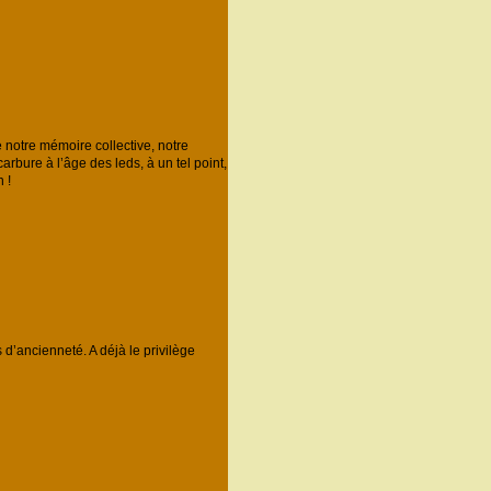
otre mémoire collective, notre
bure à l’âge des leds, à un tel point,
 !
’ancienneté. A déjà le privilège