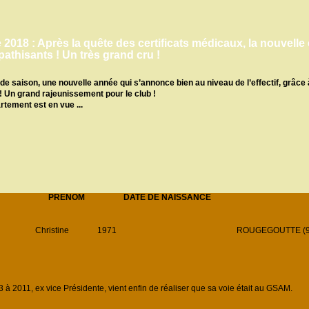
2018 : Après la quête des certificats médicaux, la nouvelle
athisants ! Un très grand cru !
e saison, une nouvelle année qui s’annonce bien au niveau de l’effectif, grâc
! Un grand rajeunissement pour le club !
tement est en vue ...
PRENOM
DATE DE NAISSANCE
Christine
1971
ROUGEGOUTTE (9
à 2011, ex vice Présidente, vient enfin de réaliser que sa voie était au GSAM.