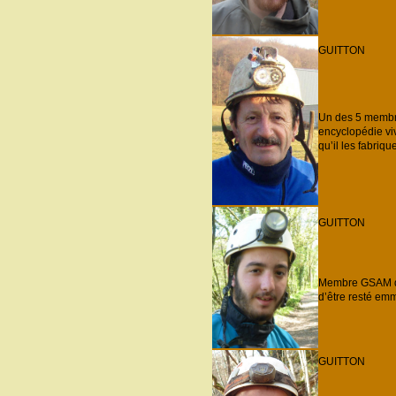
GUITTON
Un des 5 membre
encyclopédie viv
qu’il les fabriq
GUITTON
Membre GSAM dep
d’être resté em
GUITTON