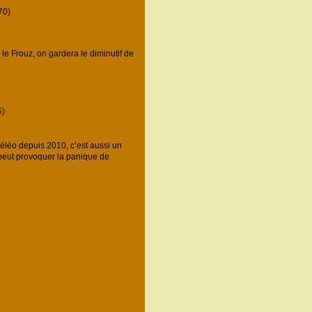
70)
 Frouz, on gardera le diminutif de
)
léo depuis 2010, c’est aussi un
e peut provoquer la panique de