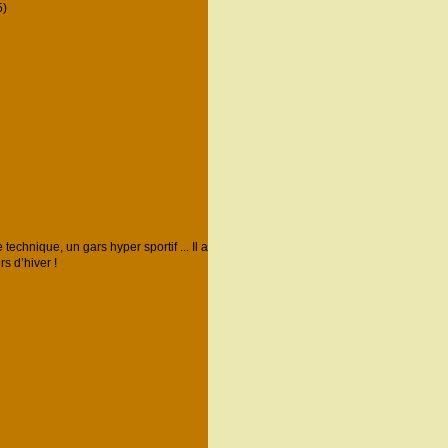
)
echnique, un gars hyper sportif ... Il a
s d’hiver !