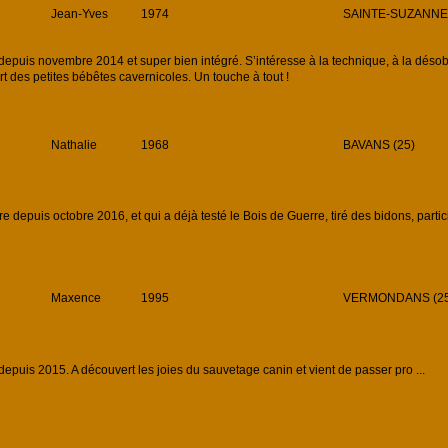
Jean-Yves
1974
SAINTE-SUZANNE 
uis novembre 2014 et super bien intégré. S’intéresse à la technique, à la désob, 
 des petites bébêtes cavernicoles. Un touche à tout !
Nathalie
1968
BAVANS (25)
epuis octobre 2016, et qui a déjà testé le Bois de Guerre, tiré des bidons, partici
Maxence
1995
VERMONDANS (25
uis 2015. A découvert les joies du sauvetage canin et vient de passer pro ...