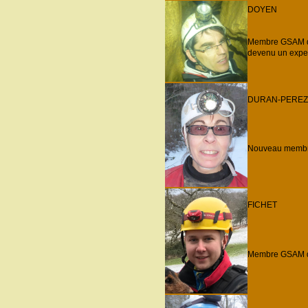
DOYEN
Membre GSAM dep
devenu un expert
DURAN-PEREZ
Nouveau membre d
FICHET
Membre GSAM dep