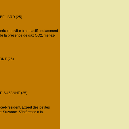
ELIARD (25)
rriculum vitæ à son actif : notamment
 de la présence de gaz CO2, méfiez-
NT (25)
E-SUZANNE (25)
e-Président. Expert des petites
te-Suzanne. S’intéresse à la