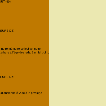
RT (90)
EURE (25)
otre mémoire collective, notre
bure à l’âge des leds, à un tel point,
 !
EURE (25)
’ancienneté. A déjà le privilège