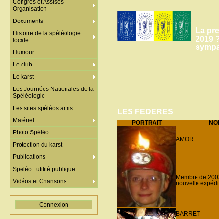
Congrès et Assises -
Organisation
Documents
La pre
Histoire de la spéléologie
2019 ?
locale
sympa
Humour
Le club
Le karst
Les Journées Nationales de la
Spéléologie
Les sites spéléos amis
LES FEDERES
Matériel
PORTRAIT
NO
Photo Spéléo
AMOR
Protection du karst
Publications
Spéléo : utilité publique
Membre de 2003 à
Vidéos et Chansons
nouvelle expédi
Connexion
BARRET