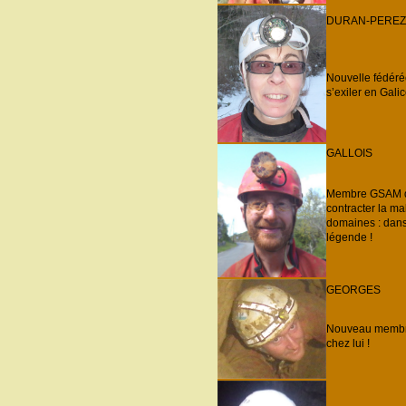
DURAN-PEREZ
Nouvelle fédérée
s’exiler en Gali
GALLOIS
Membre GSAM dep
contracter la ma
domaines : dans 
légende !
GEORGES
Nouveau membre 
chez lui !