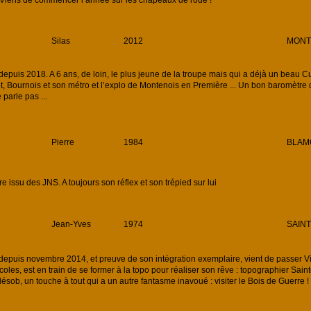
Silas
2012
MONTB
uis 2018. A 6 ans, de loin, le plus jeune de la troupe mais qui a déjà un beau Cu
ot, Bournois et son métro et l’explo de Montenois en Première ... Un bon baromètre
 parle pas ...
Pierre
1984
BLAMO
ssu des JNS. A toujours son réflex et son trépied sur lui
Jean-Yves
1974
SAINT
uis novembre 2014, et preuve de son intégration exemplaire, vient de passer Vic
oles, est en train de se former à la topo pour réaliser son rêve : topographier Sain
désob, un touche à tout qui a un autre fantasme inavoué : visiter le Bois de Guerre !