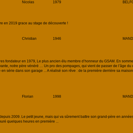
Nicolas
1979
BELFO
 en 2019 grace au stage de découverte !
Christian
1946
MAND
s fondateur en 1979, Le plus ancien élu membre d’honneur du GSAM. En somme n
ante, notre père vénéré … Un pro des pompages, qui vient de passer de l’âge du car
ue en série dans son garage ... A réalisé son rêve : de la première derrière sa maison
Florian
1998
MAND
uis 2009. Le petit jeune, mais qui va sûrement battre son grand-père en années d
muré quelques heures en première ...