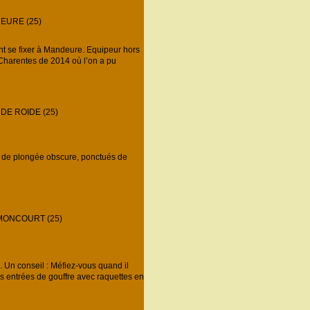
EURE (25)
nt se fixer à Mandeure. Equipeur hors
n Charentes de 2014 où l’on a pu
DE ROIDE (25)
s de plongée obscure, ponctués de
MONCOURT (25)
 Un conseil : Méfiez-vous quand il
es entrées de gouffre avec raquettes en