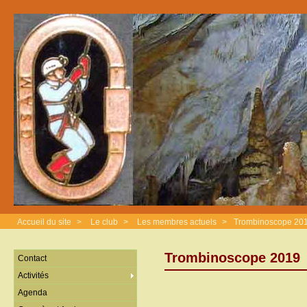
Accueil du site
>
Le club
>
Les membres actuels
>
Trombinoscope 20
Trombinoscope 2019
Contact
Activités
Agenda