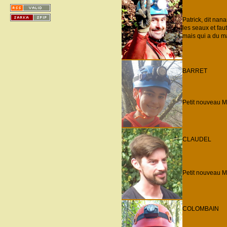
Patrick, dit na
les seaux et fau
mais qui a du mal
BARRET
Petit nouveau M
CLAUDEL
Petit nouveau M
COLOMBAIN