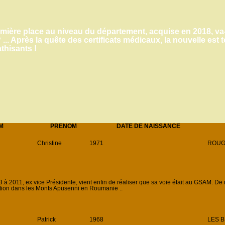
mière place au niveau du département, acquise en 2018, va-t
 ... Après la quête des certificats médicaux, la nouvelle es
thisants !
M
PRENOM
DATE DE NAISSANCE
Christine
1971
ROUG
 2011, ex vice Présidente, vient enfin de réaliser que sa voie était au GSAM. De 
tion dans les Monts Apusenni en Roumanie ..
Patrick
1968
LES B