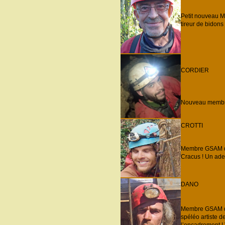
Petit nouveau Me
tireur de bidons .
CORDIER
Nouveau membre 
CROTTI
Membre GSAM dep
Cracus ! Un adep
DANO
Membre GSAM dep
spéléo artiste d
l’encadrement !