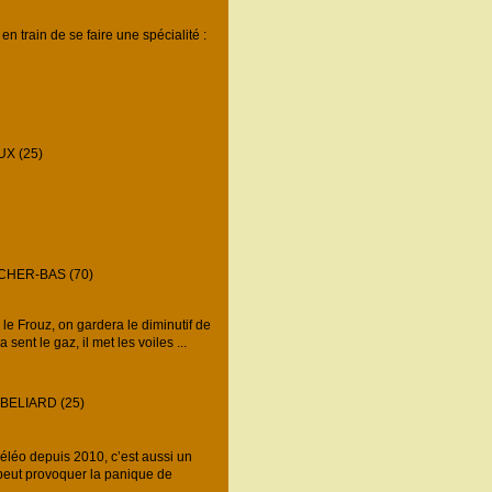
n train de se faire une spécialité :
X (25)
CHER-BAS (70)
 Frouz, on gardera le diminutif de
ent le gaz, il met les voiles ...
ELIARD (25)
léo depuis 2010, c’est aussi un
e peut provoquer la panique de