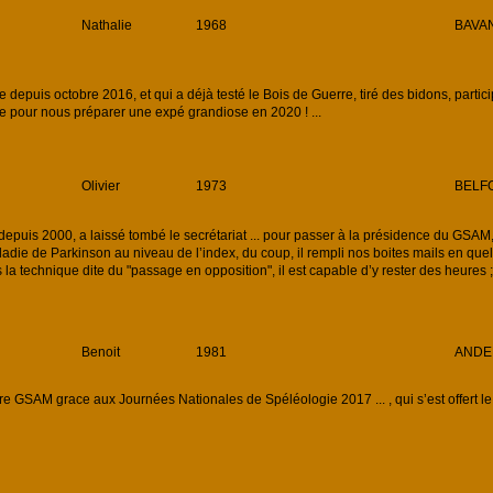
Nathalie
1968
BAVAN
 depuis octobre 2016, et qui a déjà testé le Bois de Guerre, tiré des bidons, partic
ce pour nous préparer une expé grandiose en 2020 ! ...
Olivier
1973
BELFO
uis 2000, a laissé tombé le secrétariat ... pour passer à la présidence du GSAM, d
ladie de Parkinson au niveau de l’index, du coup, il rempli nos boites mails en quel
la technique dite du "passage en opposition", il est capable d’y rester des heures ;
Benoit
1981
ANDE
GSAM grace aux Journées Nationales de Spéléologie 2017 ... , qui s’est offert le