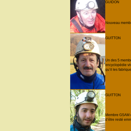
GUIDON
Nouveau membre
GUITTON
Un des 5 membre
encyclopédie viv
qu’il les fabriq
GUITTON
Membre GSAM dep
d’être resté em