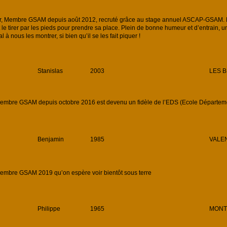
nar, Membre GSAM depuis août 2012, recruté grâce au stage annuel ASCAP-GSAM. D
t le tirer par les pieds pour prendre sa place. Plein de bonne humeur et d’entrain, u
 à nous les montrer, si bien qu’il se les fait piquer !
Stanislas
2003
LES B
embre GSAM depuis octobre 2016 est devenu un fidèle de l’EDS (Ecole Départemen
Benjamin
1985
VALEN
embre GSAM 2019 qu’on espère voir bientôt sous terre
Philippe
1965
MONTB