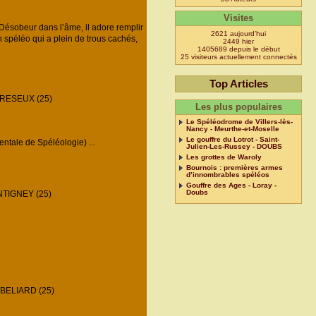
Visites
ésobeur dans l’âme, il adore remplir
2621 aujourd’hui
n spéléo qui a plein de trous cachés,
2449 hier
1405689 depuis le début
25 visiteurs actuellement connectés
Top Articles
RESEUX (25)
Les plus populaires
Le Spéléodrome de Villers-lès-
Nancy - Meurthe-et-Moselle
Le gouffre du Lotrot - Saint-
tale de Spéléologie) ...
Julien-Les-Russey - DOUBS
Les grottes de Waroly
Bournois : premières armes
d’innombrables spéléos
Gouffre des Ages - Loray -
Doubs
TIGNEY (25)
ELIARD (25)