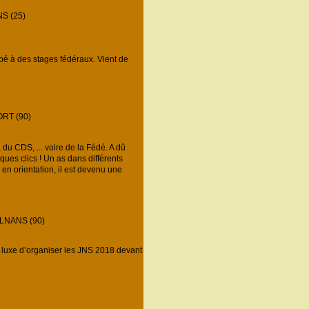
S (25)
ipé à des stages fédéraux. Vient de
RT (90)
u CDS, ... voire de la Fédé. A dû
ques clics ! Un as dans différents
 en orientation, il est devenu une
LNANS (90)
 luxe d’organiser les JNS 2018 devant