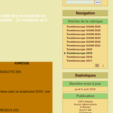
Navigation
-elle être reconduite en
t tombée : 33 membres et 5
Articles de la rubrique
Trombinoscope GSAM 2026
Trombinoscope GSAM 2025
Trombinoscope GSAM 2024
Trombinoscope GSAM 2023
Trombinoscope GSAM 2022
Trombinoscope GSAM 2021
Trombinoscope 2020
Trombinoscope 2019
Trombinoscope 2018
Trombinoscope 2017
ADRESSE
1
2
EGOUTTE (90)
Statistiques
Dernière mise à jour
jeudi 6 août 2026
retour avec un projet pour 2019 : une
Publication
1007 Articles
Aucun album photo
6 Brèves
RESEUX (25)
Aucun site
33 Auteurs