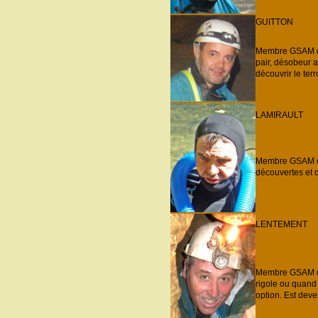
GUITTON
Membre GSAM dep
pair, désobeur a
découvrir le ter
LAMIRAULT
Membre GSAM dep
découvertes et d
LENTEMENT
Membre GSAM dep
rigole ou quand 
option. Est deve