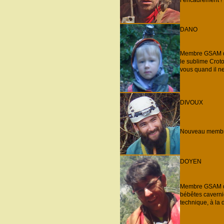
DANO
Membre GSAM dep
le sublime Crot
vous quand il ne
DIVOUX
Nouveau membre i
DOYEN
Membre GSAM dep
bébêtes cavernic
technique, à la 