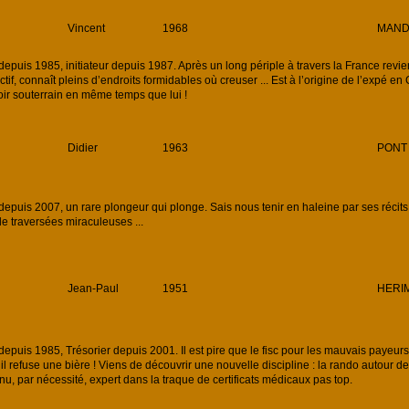
Vincent
1968
MAND
uis 1985, initiateur depuis 1987. Après un long périple à travers la France revie
ctif, connaît pleins d’endroits formidables où creuser ... Est à l’origine de l’expé e
roir souterrain en même temps que lui !
Didier
1963
PONT 
uis 2007, un rare plongeur qui plonge. Sais nous tenir en haleine par ses récit
e traversées miraculeuses ...
Jean-Paul
1951
HERI
uis 1985, Trésorier depuis 2001. Il est pire que le fisc pour les mauvais payeurs.
il refuse une bière ! Viens de découvrir une nouvelle discipline : la rando autour d
nu, par nécessité, expert dans la traque de certificats médicaux pas top.