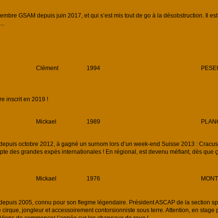
mbre GSAM depuis juin 2017, et qui s’est mis tout de go à la désobstruction. Il est e
..
Clément
1994
PESEU
inscrit en 2019 !
Mickael
1989
PLAN
uis octobre 2012, à gagné un surnom lors d’un week-end Suisse 2013 : Cracus le
te des grandes expés internationales ! En régional, est devenu méfiant, dès que ça s
Mickael
1976
MONTB
uis 2005, connu pour son flegme légendaire. Président ASCAP de la section spé
e cirque, jongleur et accessoirement contorsionniste sous terre. Attention, en stag
 Viens de commencer l’année sur les chapeaux de roue !