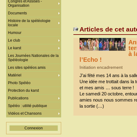
Congrès et Assises -
Organisation
Documents
Histoire de la spéléologie
locale
Articles de cet aut
Humour
Le club
An
te
Le karst
à l
Les Journées Nationales de la
l’Echo !
Spéléologie
Initiation encadrement
Les sites spéléos amis
J’ai fêté mes 14 ans à la sall
Matériel
Une idée me trottait dans la 
Photo Spéléo
et mes amis … sous terre !
Protection du karst
Le samedi 20 octobre, entou
Publications
amies nous nous sommes ret
la sortie (…)
Spéléo : utilité publique
Vidéos et Chansons
Connexion