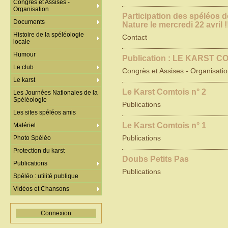
Congrès et Assises -
Organisation
Participation des spéléos 
Documents
Nature le mercredi 22 avril !
Histoire de la spéléologie
Contact
locale
Humour
Publication : LE KARST C
Le club
Congrès et Assises - Organisati
Le karst
Le Karst Comtois n° 2
Les Journées Nationales de la
Spéléologie
Publications
Les sites spéléos amis
Le Karst Comtois n° 1
Matériel
Photo Spéléo
Publications
Protection du karst
Doubs Petits Pas
Publications
Publications
Spéléo : utilité publique
Vidéos et Chansons
Connexion