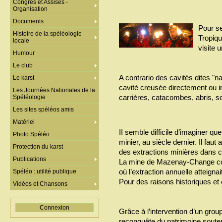
Congrès et Assises -
Organisation
Documents
Pour se
Histoire de la spéléologie
Tropiq
locale
visite 
Humour
Le club
A contrario des cavités dites "n
Le karst
cavité creusée directement ou i
Les Journées Nationales de la
carrières, catacombes, abris, s
Spéléologie
Les sites spéléos amis
Matériel
II semble difficile d’imaginer qu
Photo Spéléo
minier, au siècle dernier. Il faut
Protection du karst
des extractions minières dans ce
Publications
La mine de Mazenay-Change con
où l’extraction annuelle atteigna
Spéléo : utilité publique
Pour des raisons historiques et 
Vidéos et Chansons
Connexion
Grâce à l’intervention d’un gro
reconquête du patrimoine souter