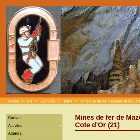
Accueil du site
>
Activités
>
Mine
>
Mines de fer de Mazenay et de Cha
Mines de fer de Maz
Contact
Cote d’Or (21)
Activités
Agenda