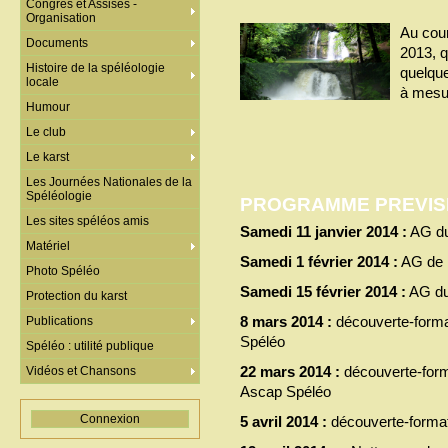
Congrès et Assises -
Organisation
Au cou
Documents
2013, q
Histoire de la spéléologie
quelque
locale
à mesu
Humour
Le club
Le karst
Les Journées Nationales de la
Spéléologie
PROGRAMME PREVISI
Les sites spéléos amis
Samedi 11 janvier 2014 :
AG du
Matériel
Samedi 1 février 2014 :
AG de l
Photo Spéléo
Samedi 15 février 2014 :
AG du
Protection du karst
8 mars 2014 :
découverte-forma
Publications
Spéléo
Spéléo : utilité publique
22 mars 2014 :
découverte-form
Vidéos et Chansons
Ascap Spéléo
Connexion
5 avril 2014 :
découverte-format