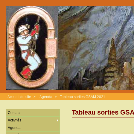
Accueil du site
>
Agenda
>
Tableau sorties GSAM 2021
Tableau sorties GS
Contact
Activités
Agenda