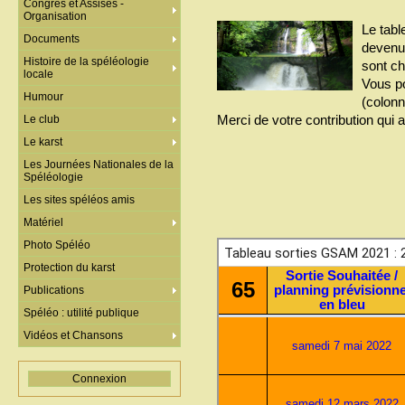
Congrès et Assises -
Organisation
Le tab
Documents
devenu 
Histoire de la spéléologie
sont c
locale
Vous p
Humour
(colonn
Merci de votre contribution qui a
Le club
Le karst
Les Journées Nationales de la
Spéléologie
Les sites spéléos amis
Matériel
Photo Spéléo
Protection du karst
Publications
Spéléo : utilité publique
Vidéos et Chansons
Connexion