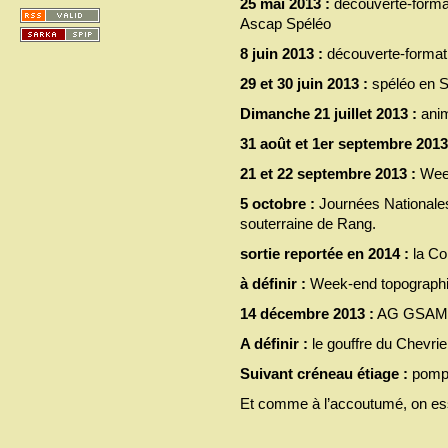
25 mai 2013 :
découverte-format
Ascap Spéléo
8 juin 2013 :
découverte-formati
29 et 30 juin 2013 :
spéléo en S
Dimanche 21 juillet 2013 :
ani
31 août et 1er septembre 2013
21 et 22 septembre 2013 :
Week
5 octobre :
Journées Nationales 
souterraine de Rang.
sortie reportée en 2014 :
la Co
à définir :
Week-end topograph
14 décembre 2013 :
AG GSAM à 
A définir :
le gouffre du Chevrie
Suivant créneau étiage :
pompa
Et comme à l’accoutumé, on ess