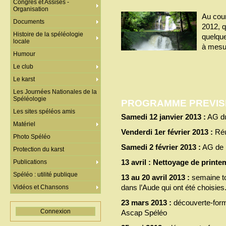
Congrès et Assises -
Organisation
Au cou
Documents
2012, q
Histoire de la spéléologie
quelque
locale
à mesu
Humour
Le club
Le karst
Les Journées Nationales de la
Spéléologie
PROGRAMME PREVISI
Les sites spéléos amis
Samedi 12 janvier 2013 :
AG du
Matériel
Venderdi 1er février 2013 :
Réu
Photo Spéléo
Samedi 2 février 2013 :
AG de l
Protection du karst
13 avril : Nettoyage de prin
Publications
Spéléo : utilité publique
13 au 20 avril 2013 :
semaine to
dans l’Aude qui ont été choisies
Vidéos et Chansons
23 mars 2013 :
découverte-forma
Connexion
Ascap Spéléo