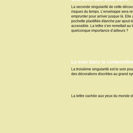
La seconde singularité de cette découver
risques du temps. L’enveloppe sera ret
emprunter pour arriver jusque là. Elle 
pochette plastifiée étanche par ajout d
accessible. La lettre s’en remettait au 
quelconque importance d’ailleurs ?
Le soin dans la compositio
La troisième singularité est le soin po
des décorations discrètes au grand sym
La lettre cachée aux yeux du monde de