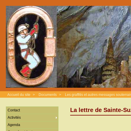
Accueil du site
>
Documents
>
Les graffitis et autres messages souterrai
La lettre de Sainte-S
Contact
Activités
Agenda