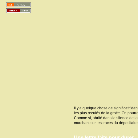
Il y a quelque chose de significatif da
les plus reculés de la grotte. On pourr
Comme si, abrité dans le silence de la 
marchant sur les traces du dépositaire, 
Une lettre faite pour durer