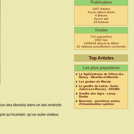
Publication
1007 Articles
Aucun album photo
6 Brèves
Aucun site
33 Auteurs
Visites
714 aujourd’hui
2662 hier
1406444 depuis le début
42 visiteurs actuellement connectés
Top Articles
Les plus populaires
Le Spéléodrome de Villers-lès-
Nancy - Meurthe-et-Moselle
Les grottes de Waroly
Le gouffre du Lotrot - Saint-
Julien-Les-Russey - DOUBS
Gouffre des Ages - Loray -
Doubs
Bournois : premières armes
d’innombrables spéléos
e sous des éboulis) dans un des endroits
né qu’incertain, qu’un autre visiteur,