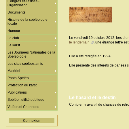
Congrès et Assises -
Organisation
Documents
Histoire de la spéléologie
locale
Humour
Le vendredi 19 octobre 2012, lors d’un
Le club
le lendemain
, une étrange lettre es
Le karst
Les Journées Nationales de la
Elle a été rédigée en 1994.
Spéléologie
Les sites spéléos amis
Elle présente des intérêts de par ses 
Matériel
Photo Spéléo
Protection du karst
Publications
Le hasard et le destin
Spéléo : utilité publique
Combien y avait-il de chances de retro
Vidéos et Chansons
Connexion