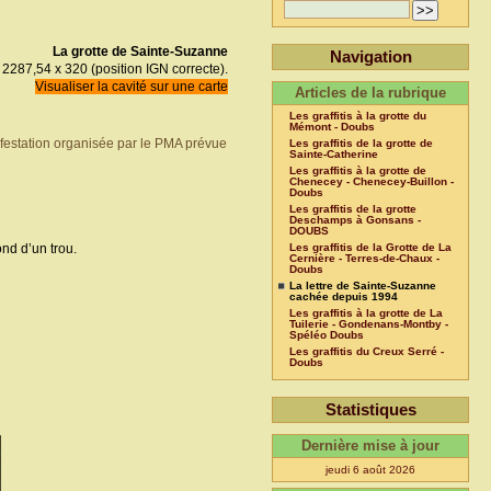
La grotte de Sainte-Suzanne
Navigation
 2287,54 x 320 (position IGN correcte).
Visualiser la cavité sur une carte
Articles de la rubrique
Les graffitis à la grotte du
Mémont - Doubs
festation organisée par le PMA prévue
Les graffitis de la grotte de
Sainte-Catherine
Les graffitis à la grotte de
Chenecey - Chenecey-Buillon -
Doubs
Les graffitis de la grotte
Deschamps à Gonsans -
DOUBS
nd d’un trou.
Les graffitis de la Grotte de La
Cernière - Terres-de-Chaux -
Doubs
La lettre de Sainte-Suzanne
cachée depuis 1994
Les graffitis à la grotte de La
Tuilerie - Gondenans-Montby -
Spéléo Doubs
Les graffitis du Creux Serré -
Doubs
Statistiques
Dernière mise à jour
jeudi 6 août 2026