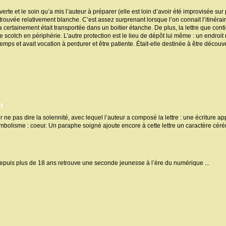
te et le soin qu’a mis l’auteur à préparer (elle est loin d’avoir été improvisée sur p
rouvée relativement blanche. C’est assez surprenant lorsque l’on connait l’itinérai
a certainement était transportée dans un boitier étanche. De plus, la lettre que con
e scotch en périphérie. L’autre protection est le lieu de dépôt lui même : un endroit
temps et avait vocation à perdurer et être patiente. Était-elle destinée à être découver
n
ur ne pas dire la solennité, avec lequel l’auteur a composé la lettre : une écriture a
bolisme : coeur. Un paraphe soigné ajoute encore à cette lettre un caractère cérém
puis plus de 18 ans retrouve une seconde jeunesse à l’ère du numérique ...