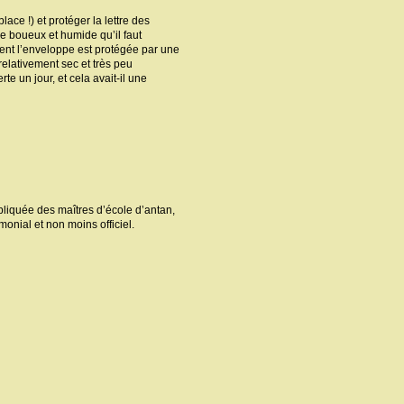
lace !) et protéger la lettre des
re boueux et humide qu’il faut
tient l’enveloppe est protégée par une
 relativement sec et très peu
te un jour, et cela avait-il une
ppliquée des maîtres d’école d’antan,
onial et non moins officiel.