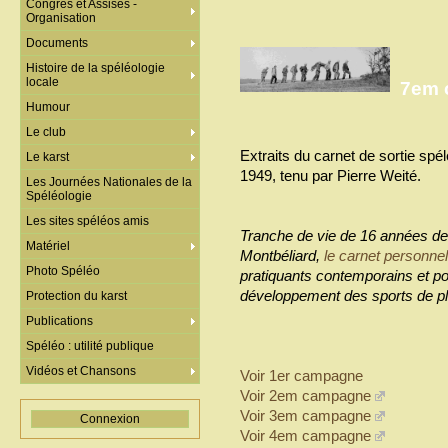
Congrès et Assises -
Organisation
Documents
Histoire de la spéléologie
locale
7em 
Humour
Le club
Extraits du carnet de sortie sp
Le karst
1949, tenu par Pierre Weité.
Les Journées Nationales de la
Spéléologie
Les sites spéléos amis
Tranche de vie de 16 années de 
Matériel
Montbéliard,
le carnet personnel
Photo Spéléo
pratiquants contemporains et pou
développement des sports de pl
Protection du karst
Publications
Spéléo : utilité publique
Vidéos et Chansons
Voir 1er campagne
Voir 2em campagne
Voir 3em campagne
Connexion
Voir 4em campagne