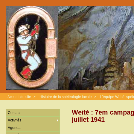
Accueil du site
>
Histoire de la spéléologie locale
>
L’équipe Weité, spé
Weité : 7em campagn
Contact
juillet 1941
Activités
Agenda