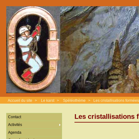
Accueil du site
>
Le karst
>
Spéléothème
>
Les cristallisations formée
Les cristallisations
Contact
Activités
Agenda