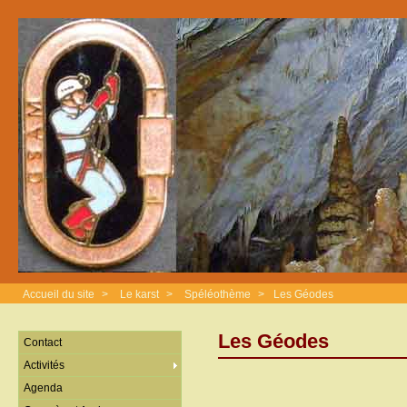
Accueil du site
>
Le karst
>
Spéléothème
>
Les Géodes
Les Géodes
Contact
Activités
Agenda