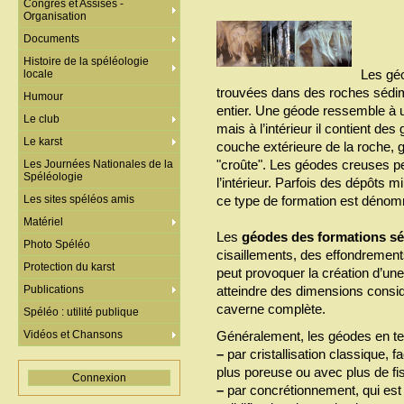
Congrès et Assises -
Organisation
Documents
Histoire de la spéléologie
Les gé
locale
trouvées dans des roches sédi
Humour
entier. Une géode ressemble à un
Le club
mais à l’intérieur il contient d
Le karst
couche extérieure de la roche, 
"croûte". Les géodes creuses pe
Les Journées Nationales de la
Spéléologie
l’intérieur. Parfois des dépôts 
Les sites spéléos amis
ce type de formation est dénom
Matériel
Les
géodes des formations sé
Photo Spéléo
cisaillements, des effondrements
Protection du karst
peut provoquer la création d’une 
Publications
atteindre des dimensions consi
caverne complète.
Spéléo : utilité publique
Vidéos et Chansons
Généralement, les géodes en ter
–
par cristallisation classique, fa
plus poreuse ou avec plus de f
Connexion
–
par concrétionnement, qui est