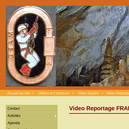
Accueil du site
>
Vidéos et Chansons
>
Video Spéléo
>
Video Report
Video Reportage FRA
Contact
Activités
Agenda