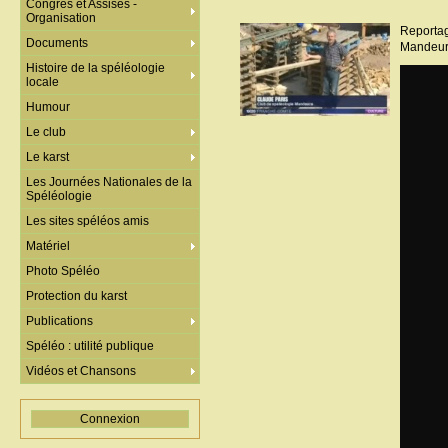
Congrès et Assises -
Organisation
Reportag
Documents
Mandeur
Histoire de la spéléologie
locale
Humour
Le club
Le karst
Les Journées Nationales de la
Spéléologie
Les sites spéléos amis
Matériel
Photo Spéléo
Protection du karst
Publications
Spéléo : utilité publique
Vidéos et Chansons
Connexion