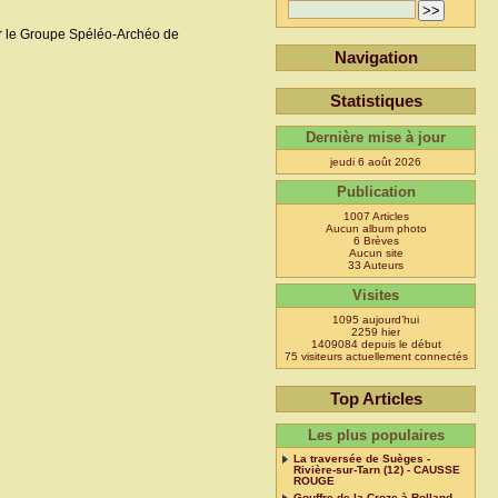
r le Groupe Spéléo-Archéo de
Navigation
Statistiques
Dernière mise à jour
jeudi 6 août 2026
Publication
1007 Articles
Aucun album photo
6 Brèves
Aucun site
33 Auteurs
Visites
1095 aujourd’hui
2259 hier
1409084 depuis le début
75 visiteurs actuellement connectés
Top Articles
Les plus populaires
La traversée de Suèges -
Rivière-sur-Tarn (12) - CAUSSE
ROUGE
Gouffre de la Croze à Rolland -