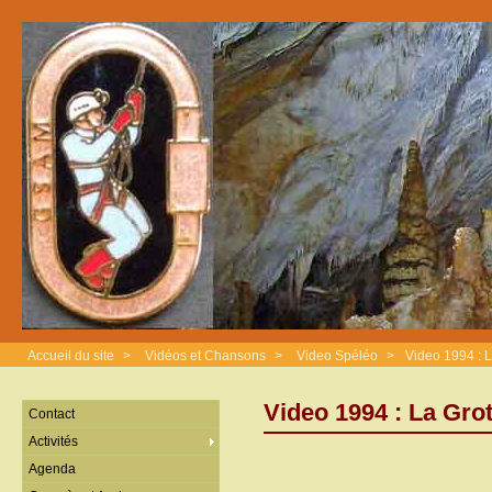
Accueil du site
>
Vidéos et Chansons
>
Video Spéléo
>
Video 1994 : L
Video 1994 : La Grot
Contact
Activités
Agenda