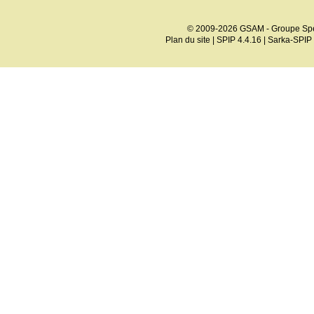
© 2009-2026 GSAM - Groupe Spé
Plan du site
|
SPIP 4.4.16
|
Sarka-SPIP 