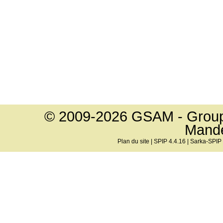
© 2009-2026 GSAM - Groupe
Mand
Plan du site
|
SPIP 4.4.16
|
Sarka-SPIP 