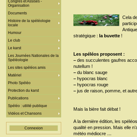
Congrès et Assises -
Organisation
Documents
Cela de
Histoire de la spéléologie
partici
locale
Antique
Humour
stratégique :
la buvette
!
Le club
Le karst
Les spéléos proposent :
Les Journées Nationales de la
–
des succulentes gaufres acco
Spéléologie
nutellum !
Les sites spéléos amis
–
du blanc sauge
Matériel
–
hypocras blanc
Photo Spéléo
–
hypocras rouge
–
jus de raison, pomme, et autr
Protection du karst
Publications
Spéléo : utilité publique
Mais la bière fait débat !
Vidéos et Chansons
A la dernière édition, les spéléo
qualité en pression. Mais elle n
Connexion
météo médiocre …