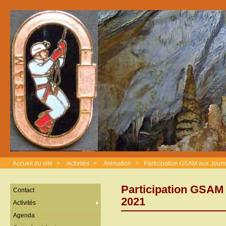
Accueil du site
>
Activités
>
Animation
>
Participation GSAM aux Jour
Participation GSAM
Contact
2021
Activités
Agenda