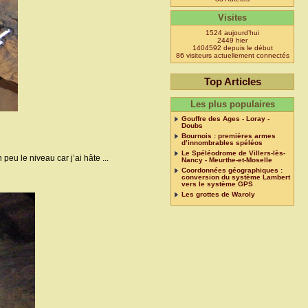
Visites
1524 aujourd’hui
2449 hier
1404592 depuis le début
86 visiteurs actuellement connectés
Top Articles
Les plus populaires
Gouffre des Ages - Loray -
Doubs
Bournois : premières armes
d’innombrables spéléos
Le Spéléodrome de Villers-lès-
eu le niveau car j’ai hâte ...
Nancy - Meurthe-et-Moselle
Coordonnées géographiques :
conversion du système Lambert
vers le système GPS
Les grottes de Waroly