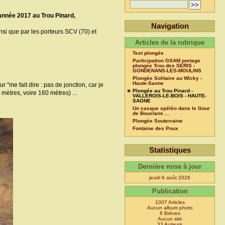
année 2017 au Trou Pinard,
Navigation
i que par les porteurs SCV (70) et
Articles de la rubrique
Test plongée
Participation GSAM portage
plongée Trou des SERIS -
GONDENANS-LES-MOULINS
Plongée Solitaire au Wicky -
Haute-Saone
r "me fait dire : pas de jonction, car je
Plongée au Trou Pinard -
mètres, voire 160 mètres) ...
VALLEROIS-LE-BOIS - HAUTE-
SAONE
Un casque spéléo dans le Gour
de Bouclans ...
Plongée Souterraine
Fontaine des Poux
Statistiques
Dernière mise à jour
jeudi 6 août 2026
Publication
1007 Articles
Aucun album photo
6 Brèves
Aucun site
33 Auteurs