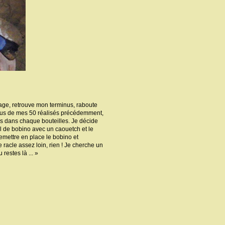
gage, retrouve mon terminus, raboute
 plus de mes 50 réalisés précédemment,
 dans chaque bouteilles. Je décide
il de bobino avec un caouetch et le
remettre en place le bobino et
Je racle assez loin, rien ! Je cherche un
 restes là ... »