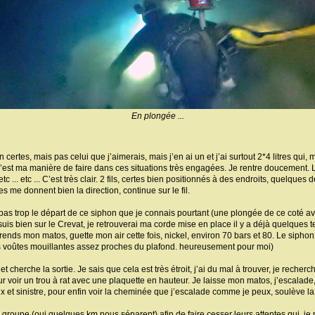
En plongée ...
ain certes, mais pas celui que j’aimerais, mais j’en ai un et j’ai surtout 2*4 litres qui
est ma manière de faire dans ces situations très engagées. Je rentre doucement. L
 ... etc ... C’est très clair. 2 fils, certes bien positionnés à des endroits, quelques 
hes me donnent bien la direction, continue sur le fil.
pas trop le départ de ce siphon que je connais pourtant (une plongée de ce coté ava
is bien sur le Crevat, je retrouverai ma corde mise en place il y a déjà quelques 
rends mon matos, guette mon air cette fois, nickel, environ 70 bars et 80. Le siphon
es voûtes mouillantes assez proches du plafond. heureusement pour moi)
, et cherche la sortie. Je sais que cela est très étroit, j’ai du mal à trouver, je rech
 voir un trou à rat avec une plaquette en hauteur. Je laisse mon matos, j’escalade
 et sinistre, pour enfin voir la cheminée que j’escalade comme je peux, soulève la g
roupe (oui quelques km nous séparent) afin de faire cesser leurs attentes qui, je pe