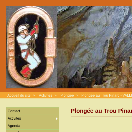
Accueil du site
>
Activités
>
Plongée
>
Plongée au Trou Pinard - VA
Plongée au Trou Pin
Contact
Activités
Agenda