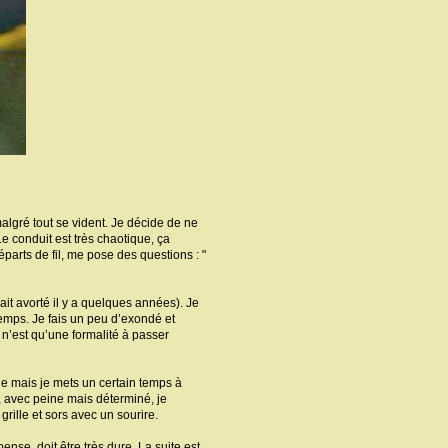
, malgré tout se vident. Je décide de ne
e conduit est très chaotique, ça
départs de fil, me pose des questions : "
it avorté il y a quelques années). Je
temps. Je fais un peu d’exondé et
 n’est qu’une formalité à passer
erche mais je mets un certain temps à
, avec peine mais déterminé, je
rille et sors avec un sourire.
nse, doit être très dure. La suite est