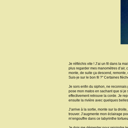
Je réfléchis vite ! J’ai un fil dans la m
plus regarder mes manomètres d’air, c’
monte, de suite ça descend, remonte, etc
Suis-je sur le bon fil ?" Certaines flèc
Je sors enfin du siphon, ne reconnais 
pose mon matos en sachant que si je su
effectivement retrouve la corde. Je rep
ensuite la rivière avec quelques bell
J’arrive à la sortie, monte sur la droite
trouver. J’augmente mon éclairage pour
m’engouffre dans ce labyrinthe tortueux
Je dois me démerder pour rejoindre le g