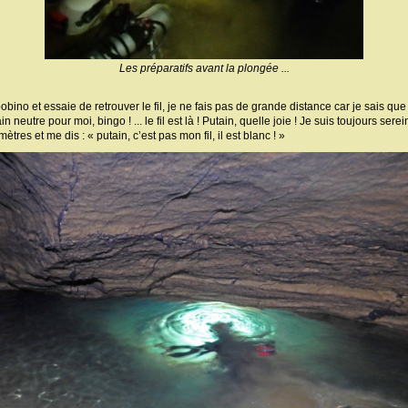
Les préparatifs avant la plongée ...
bino et essaie de retrouver le fil, je ne fais pas de grande distance car je sais que j
in neutre pour moi, bingo ! ... le fil est là ! Putain, quelle joie ! Je suis toujours sere
tres et me dis : « putain, c’est pas mon fil, il est blanc ! »