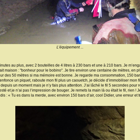
L’équipement ...
nutes au plus, avec 2 bouteilles de 4 litres à 230 bars et une à 210 bars. Je m’en
fait maison : "bonheur pour le bobino". Je tire environ une centaine de mètres, en
ur des 50 mètres si ma mémoire est bonne. Je regarde ma consommation, 150 bars
J’enfonce un piquet, raboute mon fil plus un caouetch, je décide d’immobiliser mon f
 depuis un moment mais je n’y fais plus attention. J’ai lâché le fil 5 secondes pour 
sté et je n’ai pas l’impression de bouger. Je remets la main là ou était le fil, rien ! 
e dis : « Tu es dans la merde, avec environ 150 bars d’air, cool Didier, une erreur et tu