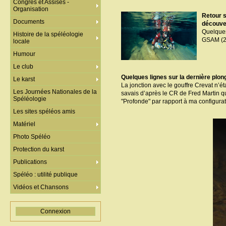
Congrès et Assises -
Organisation
Retour s
Documents
découver
Quelques
Histoire de la spéléologie
GSAM (2
locale
Humour
Le club
Quelques lignes sur la dernière plon
Le karst
La jonction avec le gouffre Crevat n’éta
Les Journées Nationales de la
savais d’après le CR de Fred Martin qu
Spéléologie
"Profonde" par rapport à ma configuratio
Les sites spéléos amis
Matériel
Photo Spéléo
Protection du karst
Publications
Spéléo : utilité publique
Vidéos et Chansons
Connexion