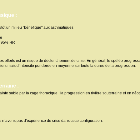
ssique :
tôt un milieu "bénéfique" aux asthmatiques :
te
s 95% HR
es efforts est un risque de déclenchement de crise. En général, le spéléo progresse
guliers mais d’intensité pondérée en moyenne sur toute la durée de la progression.
erraine :
ainte subie par la cage thoracique : la progression en rivière souterraine et en néop
 n’avons pas d’expérience de crise dans cette configuration.