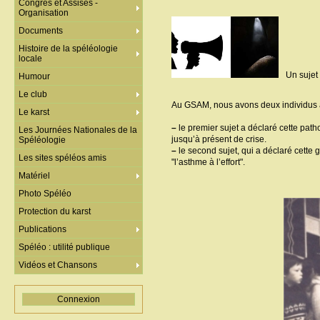
Congrès et Assises -
Organisation
Documents
Histoire de la spéléologie
locale
Un sujet
Humour
Le club
Au GSAM, nous avons deux individus a
Le karst
–
le premier sujet a déclaré cette pat
Les Journées Nationales de la
jusqu’à présent de crise.
Spéléologie
–
le second sujet, qui a déclaré cette
Les sites spéléos amis
"l’asthme à l’effort".
Matériel
Photo Spéléo
Protection du karst
Publications
Spéléo : utilité publique
Vidéos et Chansons
Connexion