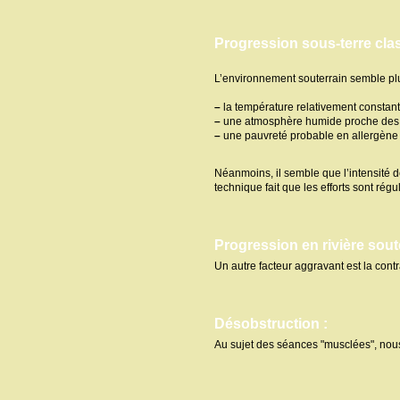
Progression sous-terre cla
L’environnement souterrain semble plu
–
la température relativement constan
–
une atmosphère humide proche de
–
une pauvreté probable en allergène
Néanmoins, il semble que l’intensité d
technique fait que les efforts sont ré
Progression en rivière sout
Un autre facteur aggravant est la contr
Désobstruction :
Au sujet des séances "musclées", nous