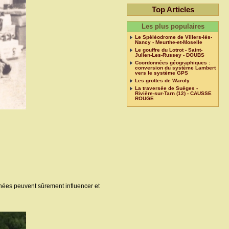
Top Articles
Les plus populaires
Le Spéléodrome de Villers-lès-
Nancy - Meurthe-et-Moselle
Le gouffre du Lotrot - Saint-
Julien-Les-Russey - DOUBS
Coordonnées géographiques :
conversion du système Lambert
vers le système GPS
Les grottes de Waroly
La traversée de Suèges -
Rivière-sur-Tarn (12) - CAUSSE
ROUGE
nées peuvent sûrement influencer et