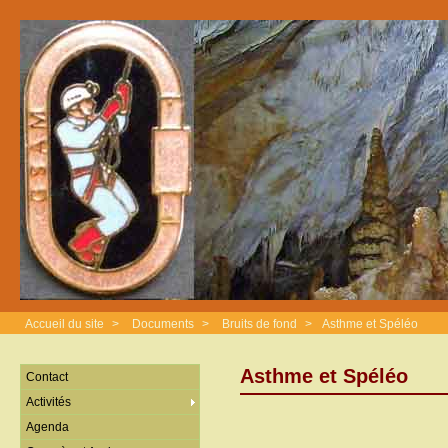
Accueil du site
>
Documents
>
Bruits de fond
>
Asthme et Spéléo
Asthme et Spéléo
Contact
Activités
Agenda