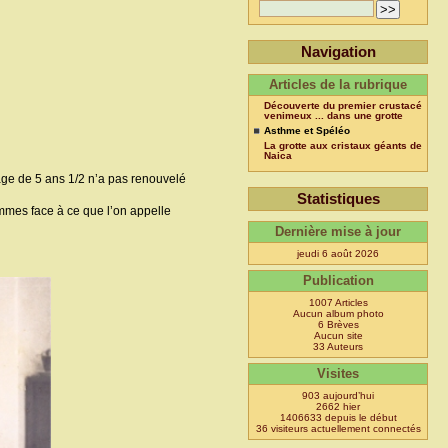
Navigation
Articles de la rubrique
Découverte du premier crustacé
venimeux ... dans une grotte
Asthme et Spéléo
La grotte aux cristaux géants de
Naica
’âge de 5 ans 1/2 n’a pas renouvelé
Statistiques
ommes face à ce que l’on appelle
Dernière mise à jour
jeudi 6 août 2026
Publication
1007 Articles
Aucun album photo
6 Brèves
Aucun site
33 Auteurs
Visites
903 aujourd’hui
2662 hier
1406633 depuis le début
36 visiteurs actuellement connectés