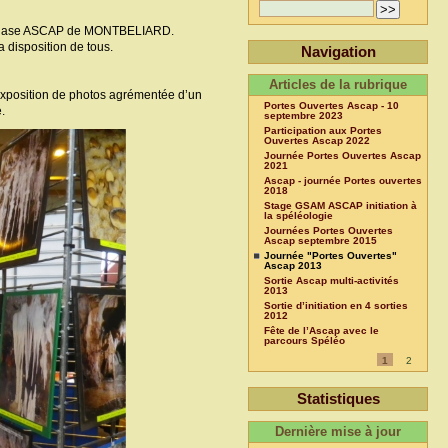
Gymnase ASCAP de MONTBELIARD.
a disposition de tous.
Navigation
Articles de la rubrique
 exposition de photos agrémentée d’un
Portes Ouvertes Ascap - 10
.
septembre 2023
Participation aux Portes
Ouvertes Ascap 2022
Journée Portes Ouvertes Ascap
2021
Ascap - journée Portes ouvertes
2018
Stage GSAM ASCAP initiation à
la spéléologie
Journées Portes Ouvertes
Ascap septembre 2015
Journée "Portes Ouvertes"
Ascap 2013
Sortie Ascap multi-activités
2013
Sortie d’initiation en 4 sorties
2012
Fête de l’Ascap avec le
parcours Spéléo
1
2
Statistiques
Dernière mise à jour