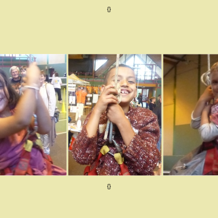
{}
{}