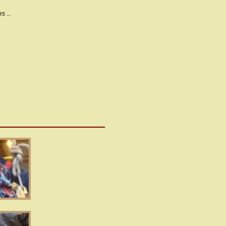
s ...