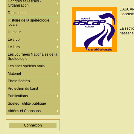
Congrès et Assises -
Organisation
L’ASCAP
Documents
L’occasio
Histoire de la spéléologie
locale
La secti
Humour
passage e
Le club
Le karst
Les Journées Nationales de la
Spéléologie
Les sites spéléos amis
Matériel
Photo Spéléo
Protection du karst
Publications
Spéléo : utilité publique
Vidéos et Chansons
Connexion