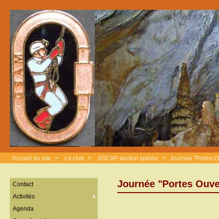
Accueil du site
>
Le club
>
ASCAP section spéléo
>
Journée "Portes O
Journée "Portes Ouve
Contact
Activités
Agenda