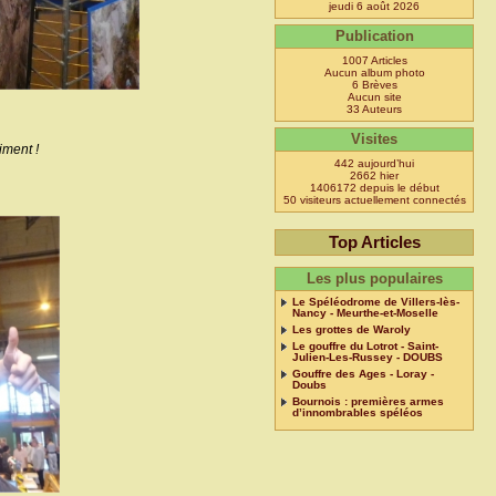
jeudi 6 août 2026
Publication
1007 Articles
Aucun album photo
6 Brèves
Aucun site
33 Auteurs
Visites
iment !
442 aujourd’hui
2662 hier
1406172 depuis le début
50 visiteurs actuellement connectés
Top Articles
Les plus populaires
Le Spéléodrome de Villers-lès-
Nancy - Meurthe-et-Moselle
Les grottes de Waroly
Le gouffre du Lotrot - Saint-
Julien-Les-Russey - DOUBS
Gouffre des Ages - Loray -
Doubs
Bournois : premières armes
d’innombrables spéléos