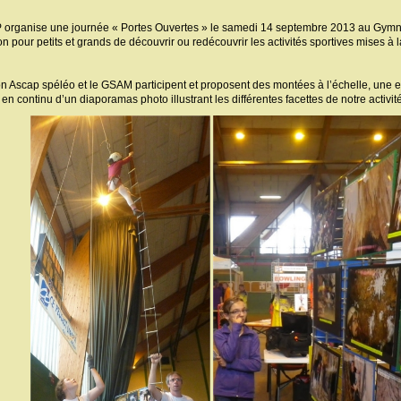
 organise une journée « Portes Ouvertes » le samedi 14 septembre 2013 au 
n pour petits et grands de découvrir ou redécouvrir les activités sportives mises à l
on Ascap spéléo et le GSAM participent et proposent des montées à l’échelle, une
n continu d’un diaporamas photo illustrant les différentes facettes de notre activité