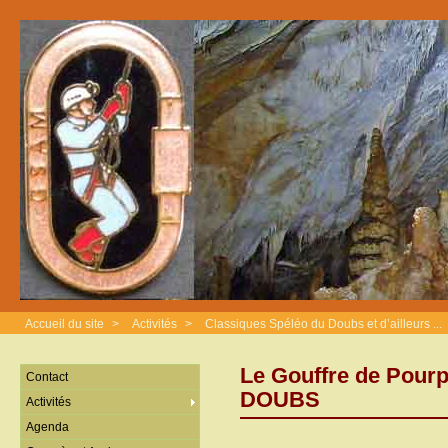
Accueil du site
>
Activités
>
Classiques Spéléo du Doubs et d’ailleurs ...
Le Gouffre de Pourp
Contact
DOUBS
Activités
Agenda