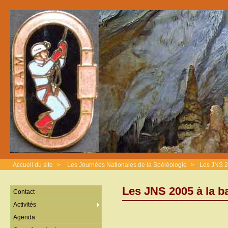
Accueil du site
>
Les Journées Nationales de la Spéléologie
>
Les JNS 2
Les JNS 2005 à la b
Contact
Activités
Agenda