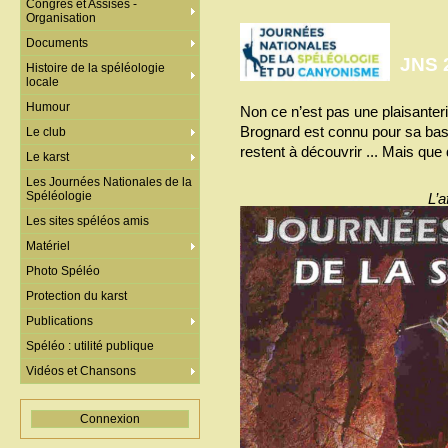
Congrès et Assises -
Organisation
Documents
JNS 
Histoire de la spéléologie
locale
Humour
Non ce n’est pas une plaisanteri
Brognard est connu pour sa base
Le club
restent à découvrir ... Mais que
Le karst
Les Journées Nationales de la
Spéléologie
L’a
Les sites spéléos amis
Matériel
Photo Spéléo
Protection du karst
Publications
Spéléo : utilité publique
Vidéos et Chansons
Connexion