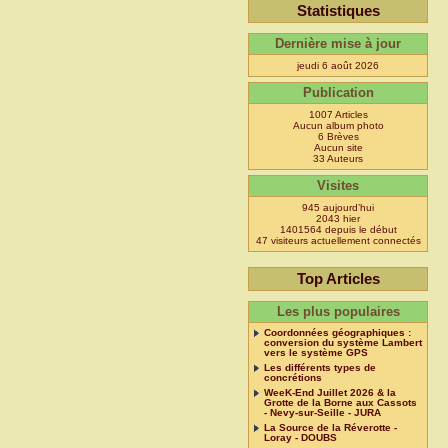
Statistiques
Dernière mise à jour
jeudi 6 août 2026
Publication
1007 Articles
Aucun album photo
6 Brèves
Aucun site
33 Auteurs
Visites
945 aujourd’hui
2043 hier
1401564 depuis le début
47 visiteurs actuellement connectés
Top Articles
Les plus populaires
Coordonnées géographiques :
conversion du système Lambert
vers le système GPS
Les différents types de
concrétions
WeeK-End Juillet 2026 & la
Grotte de la Borne aux Cassots
- Nevy-sur-Seille - JURA
La Source de la Réverotte -
Loray - DOUBS