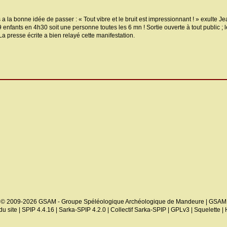
 a la bonne idée de passer : « Tout vibre et le bruit est impressionnant ! » exulte
 9 enfants en 4h30 soit une personne toutes les 6 mn ! Sortie ouverte à tout public ; 
a presse écrite a bien relayé cette manifestation.
© 2009-2026 GSAM - Groupe Spéléologique Archéologique de Mandeure | GSAM
du site
|
SPIP 4.4.16
|
Sarka-SPIP 4.2.0
|
Collectif Sarka-SPIP
|
GPLv3
|
Squelette
|