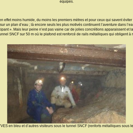
équipés.
 en effet moins humide, du moins les premiers mètres et pour ceux qui savent éviter 
ur un plan d’eau ; là encore seuls les plus motivés continuent l’aventure dans l’eau
cipant ». Mais leur peine n’est pas vaine car de jolies concrétions apparaissent et l
 tunnel SNCF sur 50 m où le plafond est renforcé de rails métalliques qui obligent à
ES en bleu et d’autres visiteurs sous le tunnel SNCF (renforts métalliques sous le