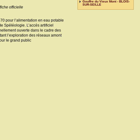
Gouffre du Vieux Mont - BLOIS-
SUR-SEILLE
fiche officielle
70 pour l’alimentation en eau potable
Spéléologie. L’accès artificiel
nellement ouverte dans le cadre des
tant l’exploration des réseaux amont
our le grand public