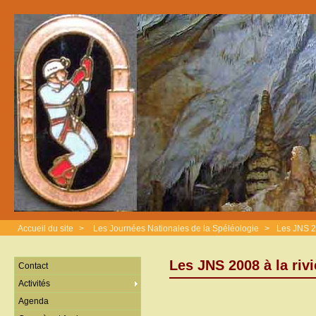
Accueil du site
>
Les Journées Nationales de la Spéléologie
>
Les JNS 20
Les JNS 2008 à la riv
Contact
Activités
Agenda