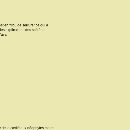
est en "trou de serrure" ce qui a
 les explications des spéléos
’aval !
e de la cavité aux néophytes moins