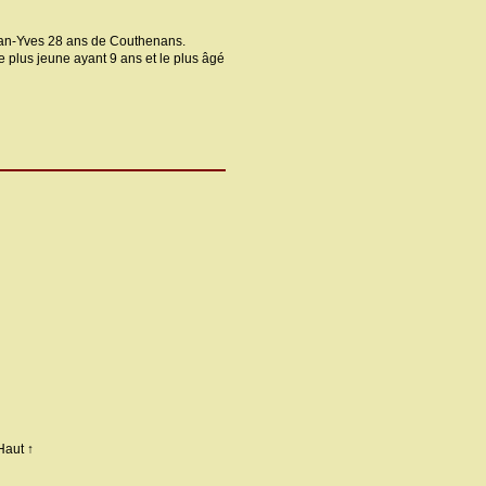
 Jean-Yves 28 ans de Couthenans.
le plus jeune ayant 9 ans et le plus âgé
Haut ↑