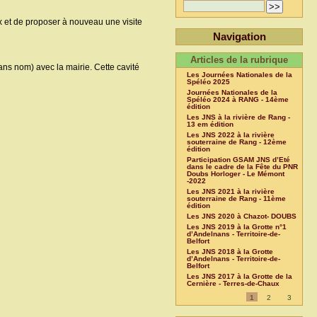
x et de proposer à nouveau une visite
Navigation
Articles de la rubrique
ns nom) avec la mairie. Cette cavité
Les Journées Nationales de la
Spéléo 2025
Journées Nationales de la
Spéléo 2024 à RANG - 14ème
édition
Les JNS à la rivière de Rang -
13 em édition
Les JNS 2022 à la rivière
souterraine de Rang - 12ème
édition
Participation GSAM JNS d’Eté
dans le cadre de la Fête du PNR
Doubs Horloger - Le Mémont
-2022
Les JNS 2021 à la rivière
souterraine de Rang - 11ème
édition
Les JNS 2020 à Chazot- DOUBS
Les JNS 2019 à la Grotte n°1
d’Andelnans - Territoire-de-
Belfort
Les JNS 2018 à la Grotte
d’Andelnans - Territoire-de-
Belfort
Les JNS 2017 à la Grotte de la
Cernière - Terres-de-Chaux
1
2
3