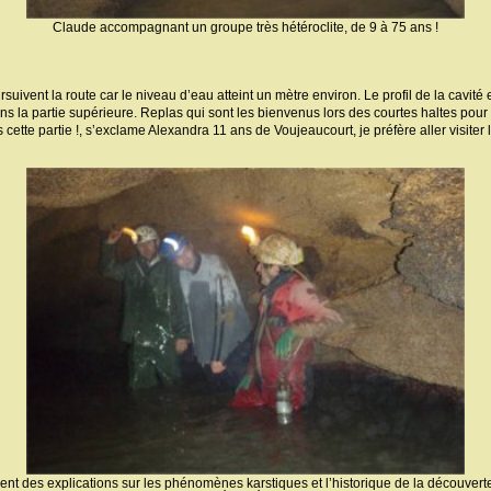
Claude accompagnant un groupe très hétéroclite, de 9 à 75 ans !
suivent la route car le niveau d’eau atteint un mètre environ. Le profil de la cavité 
ns la partie supérieure. Replas qui sont les bienvenus lors des courtes haltes pour
ette partie !, s’exclame Alexandra 11 ans de Voujeaucourt, je préfère aller visiter l
nt des explications sur les phénomènes karstiques et l’historique de la découvert