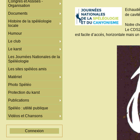
Congrès et Assises -
Organisation
Echaudé 
Documents
de cavité
Histoire de la spéléologie
Notre cho
locale
Le CDS25
Humour
est facile d’accés, horizontale mais u
Le club
Le karst
Les Journées Nationales de la
Spéléologie
Les sites spéléos amis
Matériel
Photo Spéléo
Protection du karst
Publications
Spéléo : utilité publique
Vidéos et Chansons
Connexion