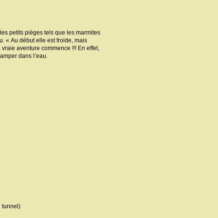
les petits pièges tels que les marmites
. « Au début elle est froide, mais
a vraie aventure commence !!! En effet,
 ramper dans l’eau.
 tunnel)