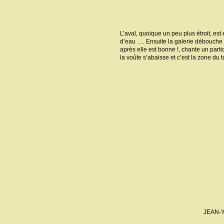
L’aval, quoique un peu plus étroit, est
d’eau …. Ensuite la galerie débouche s
après elle est bonne !, chante un parti
la voûte s’abaisse et c’est la zone du
JEAN-YV