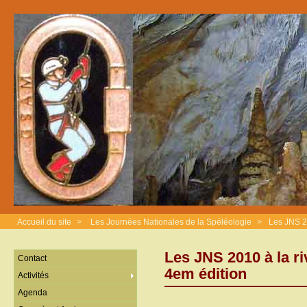
Accueil du site
>
Les Journées Nationales de la Spéléologie
>
Les JNS 20
Les JNS 2010 à la ri
Contact
4em édition
Activités
Agenda