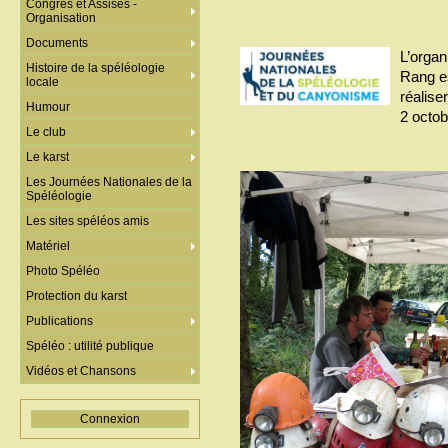
Congrès et Assises -
Organisation
Documents
L’organ
Histoire de la spéléologie
Rang e
locale
réalise
Humour
2 octob
Le club
Le karst
Les Journées Nationales de la
Spéléologie
Les sites spéléos amis
Matériel
Photo Spéléo
Protection du karst
Publications
Spéléo : utilité publique
Vidéos et Chansons
Connexion