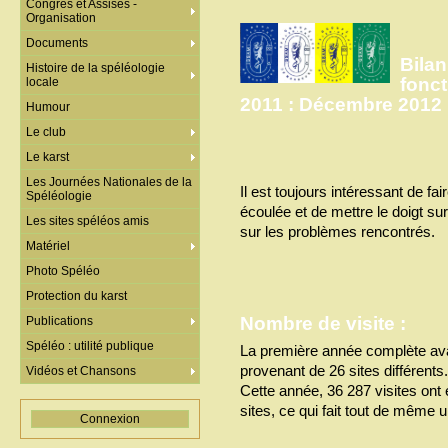
Congrès et Assises -
Organisation
Documents
Bila
Histoire de la spéléologie
fonc
locale
2011 : Décembre 2012
Humour
Le club
Le karst
Les Journées Nationales de la
Il est toujours intéressant de fai
Spéléologie
écoulée et de mettre le doigt sur
Les sites spéléos amis
sur les problèmes rencontrés.
Matériel
Photo Spéléo
Protection du karst
Nombre de visite :
Publications
Spéléo : utilité publique
La première année complète av
provenant de 26 sites différents.
Vidéos et Chansons
Cette année, 36 287 visites on
sites, ce qui fait tout de même u
Connexion