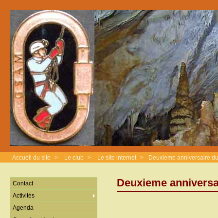
Accueil du site
>
Le club
>
Le site internet
>
Deuxieme anniversaire du
Deuxieme anniversa
Contact
Activités
Agenda