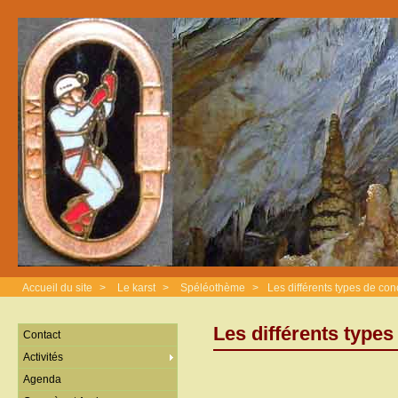
Accueil du site
>
Le karst
>
Spéléothème
>
Les différents types de con
Les différents types
Contact
Activités
Agenda