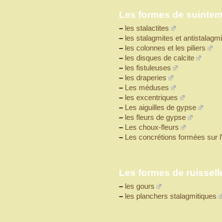
Les formes de suintem
–
les stalactites
–
les stalagmites et antistalagm
–
les colonnes et les piliers
–
les disques de calcite
–
les fistuleuses
–
les draperies
–
Les méduses
–
les excentriques
–
Les aiguilles de gypse
–
les fleurs de gypse
–
Les choux-fleurs
–
Les concrétions formées sur l’
Les formes de ruissell
–
les gours
–
les planchers stalagmitiques