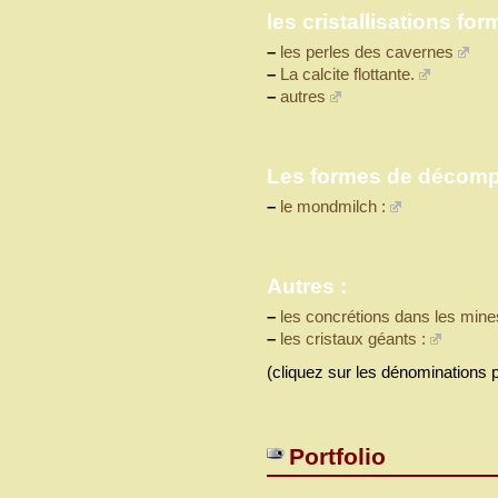
les cristallisations fo
–
les perles des cavernes
–
La calcite flottante.
–
autres
Les formes de décompo
–
le mondmilch :
Autres :
–
les concrétions dans les mine
–
les cristaux géants :
(cliquez sur les dénominations p
Portfolio